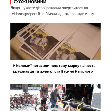
СХОЖІ НОВИНИ
Якщо шукаєте дієвої реклами, звертайтеся на
reklama@report.if.ua. Умови й деталі завжди є –
тут
.
У Коломиї погасили поштову марку на честь
краєзнавця та журналіста Василя Нагірного