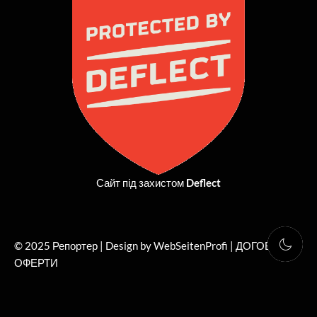
o
t
g
b
o
t
r
e
k
e
a
r
m
Сайт під захистом
Deflect
© 2025 Репортер | Design by WebSeitenProfi |
ДОГОВІР
ОФЕРТИ