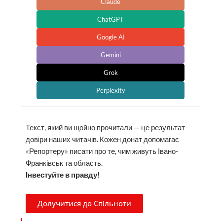
Claude
ChatGPT
Google AI
Gemini
Grok
Perplexity
Текст, який ви щойно прочитали — це результат
довіри наших читачів. Кожен донат допомагає
«Репортеру» писати про те, чим живуть Івано-
Франківськ та область.
Інвестуйте в правду!
Долучитися до Спільноти