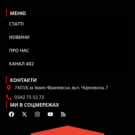
МЕНЮ
СТАТТІ
НОВИНИ
ПРО НАС
КАНАЛ 402
КОНТАКТИ
76018, м. Івано-Франківськ, вул. Чорновола, 7
0342 75 52 72
МИ В СОЦМЕРЕЖАХ
F
X
I
Y
R
a
-
n
o
s
c
t
s
u
s
e
w
t
t
b
i
a
u