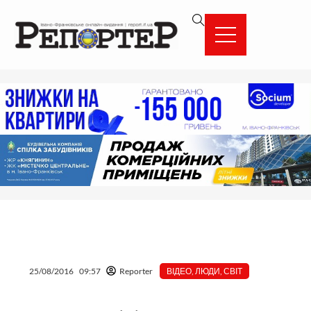
Перейти
вмісту
до
вмісту
25/08/2016
09:57
Reporter
ВІДЕО
,
ЛЮДИ
,
СВІТ