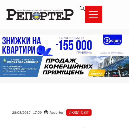
Перейти
вмісту
до
вмісту
28/08/2015
17:59
Reporter
ЛЮДИ
,
СВІТ