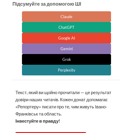
Підсумуйте за допомогою ШІ
Claude
ChatGPT
Google AI
Gemini
Grok
Perplexity
Текст, який ви щойно прочитали — це результат
довіри наших читачів. Кожен донат допомагає
«Репортеру» писати про те, чим живуть Івано-
Франківськ та область.
Інвестуйте в правду!