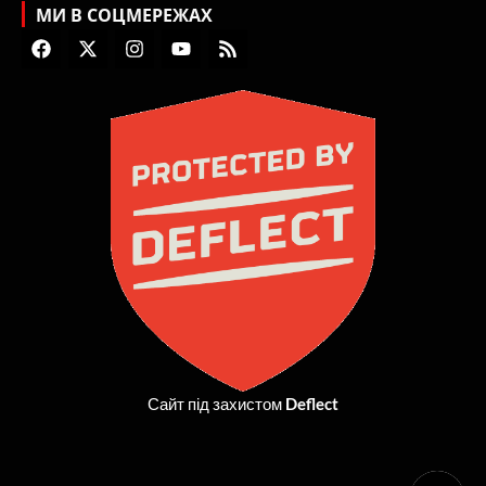
МИ В СОЦМЕРЕЖАХ
F
X
I
Y
R
a
-
n
o
s
c
t
s
u
s
e
w
t
t
b
i
a
u
o
t
g
b
o
t
r
e
k
e
a
r
m
Сайт під захистом
Deflect