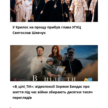
У Крилос на прощу прибув глава УГКЦ
Святослав Шевчук
«В_цілі_ТИ»: відеопоезії Зоряни Биндас про
життя під час війни збирають десятки тисяч
переглядів