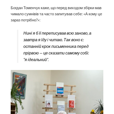
Богдан Томенчук каже, що перед виходом збірки мав
чимало сумнівів та часто запитував себе: «А кому це
зараз потрібно?»:
Нині я б її переписував всю заново, а
завтра я їду і читаю. Так воно є:
останній крок письменника перед
прірвою — це сказати самому собі:
“я ідеальний”.