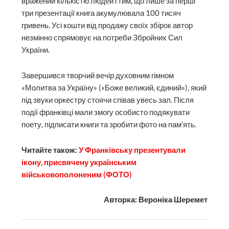
вражений кількістю людей і тим, що лише за перші
три презентації книга акумулювала 100 тисяч
гривень. Усі кошти від продажу своїх збірок автор
незмінно спрямовує на потреби Збройних Сил
України.
Завершився творчий вечір духовним гімном
«Молитва за Україну» («Боже великий, єдиний»), який
під звуки оркестру стоячи співав увесь зал. Після
події франківці мали змогу особисто подякувати
поету, підписати книги та зробити фото на пам’ять.
Читайте також:
У Франківську презентували
ікону, присвячену українським
військовополоненим (ФОТО)
Авторка: Вероніка Шеремет