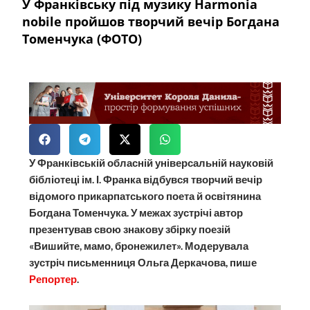
У Франківську під музику Harmonia
nobile пройшов творчий вечір Богдана
Томенчука (ФОТО)
У Франківській обласній універсальній науковій
бібліотеці ім. І. Франка відбувся творчий вечір
відомого прикарпатського поета й освітянина
Богдана Томенчука. У межах зустрічі автор
презентував свою знакову збірку поезій
«Вишийте, мамо, бронежилет». Модерувала
зустріч письменниця Ольга Деркачова, пише
Репортер
.