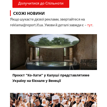
Долучитися до Спільноти
СХОЖІ НОВИНИ
Якщо шукаєте дієвої реклами, звертайтеся на
reklama@report.if.ua. Умови й деталі завжди є –
тут
.
Проєкт "Ко-Хати" у Калуші представлятиме
Україну на бієнале у Венеції