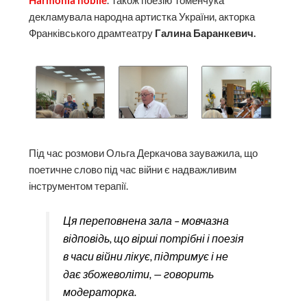
Harmonia nobile
. Також поезію Томенчука
декламувала народна артистка України, акторка
Франківського драмтеатру
Галина Баранкевич.
Під час розмови Ольга Деркачова зауважила, що
поетичне слово під час війни є надважливим
інструментом терапії.
Ця переповнена зала – мовчазна
відповідь, що вірші потрібні і поезія
в часи війни лікує, підтримує і не
дає збожеволіти
, — говорить
модераторка.