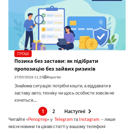
ГРОШІ
Позика без застави: як підібрати
пропозицію без зайвих ризиків
27/05/2026 11:25
Reporter
Знайома ситуація: потрібні кошти, а віддавати в
заставу авто, техніку чи щось особисте зовсім не
хочеться....
1
2
Наступні
Читайте «
Репортер
» у
Telegram
та
Instagram
– лише
якісні новини та цікаві статті у вашому телефоні