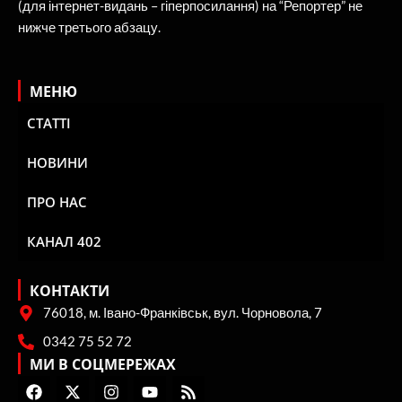
(для інтернет-видань – гіперпосилання) на “Репортер” не
нижче третього абзацу.
МЕНЮ
СТАТТІ
НОВИНИ
ПРО НАС
КАНАЛ 402
КОНТАКТИ
76018, м. Івано-Франківськ, вул. Чорновола, 7
0342 75 52 72
МИ В СОЦМЕРЕЖАХ
F
X
I
Y
R
a
-
n
o
s