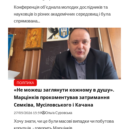
Конференція об’єднала молодих дослідників та
науковців із різних академічних середовищ і була
спрямована...
ПОЛІТИКА
«Не можеш заглянути кожному в душу».
Марцінків прокоментував затримання
Семківа, Мусіловського і Качана
27/05/2026 15:59
Ольга Суровська
Хочу знати, чи це були масові випадки чи побутова
корупція, - говорить Марцінків