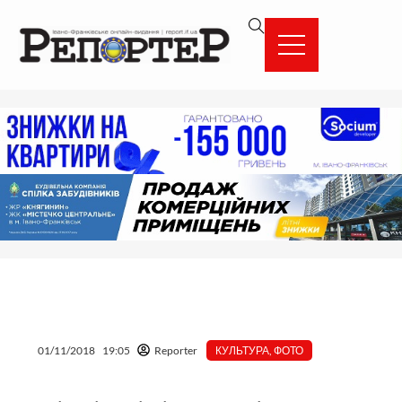
Перейти
вмісту
до
вмісту
01/11/2018
19:05
Reporter
КУЛЬТУРА
,
ФОТО