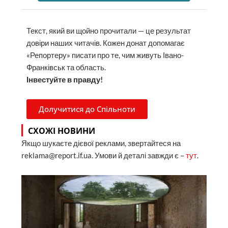
Текст, який ви щойно прочитали — це результат
довіри наших читачів. Кожен донат допомагає
«Репортеру» писати про те, чим живуть Івано-
Франківськ та область.
Інвестуйте в правду!
Долучитися до Спільноти
СХОЖІ НОВИНИ
Якщо шукаєте дієвої реклами, звертайтеся на
reklama@report.if.ua. Умови й деталі завжди є –
тут
.