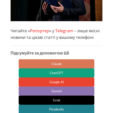
Читайте «
Репортер
» у
Telegram
– лише якісні
новини та цікаві статті у вашому телефоні
Підсумуйте за допомогою ШІ
Claude
ChatGPT
Google AI
Gemini
Grok
Perplexity