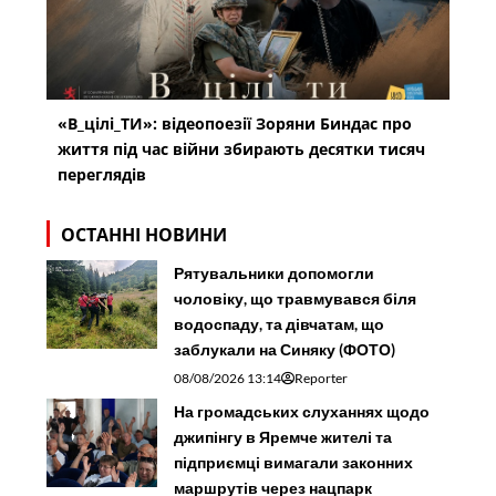
«В_цілі_ТИ»: відеопоезії Зоряни Биндас про
життя під час війни збирають десятки тисяч
переглядів
ОСТАННІ НОВИНИ
Рятувальники допомогли
чоловіку, що травмувався біля
водоспаду, та дівчатам, що
заблукали на Синяку (ФОТО)
08/08/2026 13:14
Reporter
На громадських слуханнях щодо
джипінгу в Яремче житeлі та
підприємці вимагали законних
маршрутів через нацпарк