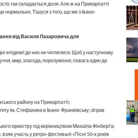
сто так складається доля. Але ж на Прикарпатті
е нормально. Тішуся з того, що ми з Івано-
тання від Василя Лазаровича для
і епідемії до них не чіплялися. Щоб у наступному
уччя, мир, злагода, порозуміння, повага один до
вського району на Прикарпатті;
ету ім. Стефаника в Івано-Франківську; зіграв
ького оркестру під керівництвом Михаїла Фінберґа;
 взяв участь у ретро-фестивалі «Пісні 50‑х років