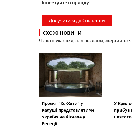
Інвестуйте в правду!
Долучитися до Спільноти
СХОЖІ НОВИНИ
Якщо шукаєте дієвої реклами, звертайтеся н
Проєкт "Ко-Хати" у
У Крило
Калуші представлятиме
прибув 
Україну на бієнале у
Святосл
Венеції