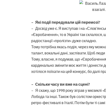
– Які події передували цій перемозі?
– Досвід уже є. Я виступав і на «Слов’янськ
«Євробачення», то в Україні так склалося, 
радіостанції «пролізти» дуже складно.
Тому потрібна якась подія, через яку можна
талант, вокальні дані, заспівати. Щоб люди
Тому, власне, я подумав, що «Євробачення
кардинально змінити моє життя і донести 
хотілося поїхати на цей конкурс, бо далі п
– Скільки часу ви вже на сцені?
– Я скажу, що 1998 року зіграв у мюзиклі «
Лобода та інші. Також був солістом оркестр
ретро-фестивалі в Італії. Потім були ті сам