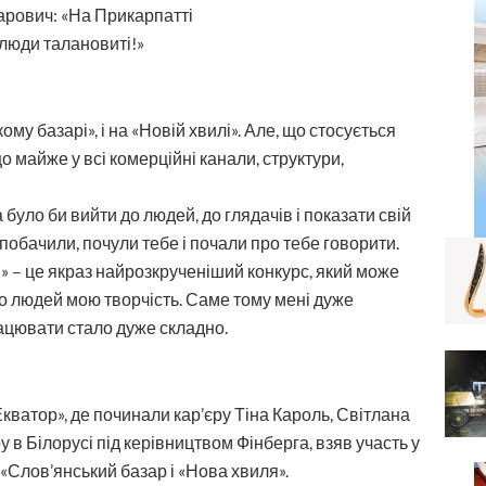
ому базарі», і на «Новій хвилі». Але, що стосується
що майже у всі комерційні канали, структури,
 було би вийти до людей, до глядачів і показати свій
 побачили, почули тебе і почали про тебе говорити.
» – це якраз найрозкрученіший конкурс, який може
до людей мою творчість. Саме тому мені дуже
рацювати стало дуже складно.
Екватор», де починали кар’єру Тіна Кароль, Світлана
у в Білорусі під керівництвом Фінберга, взяв участь у
і «Слов’янський базар і «Нова хвиля».