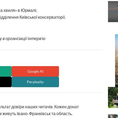
ва хвиля» в Юрмалі;
ідділення Київської консерваторії.
 в організації інтерв’ю
Google AI
Perplexity
ультат довіри наших читачів. Кожен донат
 живуть Івано-Франківськ та область.