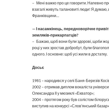
– Мені важко про це говорити. Напевно про
взагалі живуть талановиті люди! Я думаю, ц
Франківщини…
— І насамкінець, передноворічне приві
земляків‑прикарпатців?
– Бажаю, щоб вони були здорові, щоби жодн
році у них зростав добробут, були благопол
одного. І основне: щоб усі жили в достатку.
Досьє
1981 – народився у селі Баня-Березів Косі
2002 – отримав диплом вокаліста університ
Олександра ІІ у мюзиклі «Екватор»;
2004 – протягом року був солістом білорус
виступив на конкурсі «Слов’янський базар»;