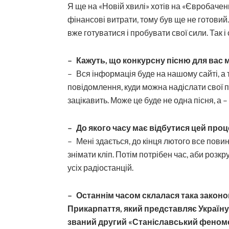
Я ще на «Новій хвилі» хотів на «Євробаченн
фінансові витрати, тому був ще не готовий.
вже готуватися і пробувати свої сили. Так і
– Кажуть, що конкурсну пісню для вас 
– Вся інформація буде на нашому сайті, а 
повідомлення, куди можна надіслати свої пі
зацікавить. Може це буде не одна пісня, а –
– До якого часу має відбутися цей проц
– Мені здається, до кінця лютого все повин
знімати кліп. Потім потрібен час, аби розкр
усіх радіостанцій.
– Останнім часом склалася така законо
Прикарпаття, який представляє Україну
званий другий «Станіславський феномен»