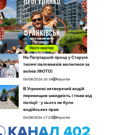
На Патріаршій прощі у Старуні
тисячі паломників молилися за
воїнів (ФОТО)
06/08/2026 18:14
Reporter
В Угринові нетверезий водій
перевищив швидкість і тікав від
поліції - у нього не було
водійських прав
06/08/2026 17:25
Reporter