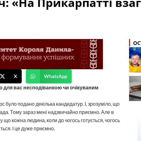
: «На Прикарпатті вза
ОС
X
WhatsApp
о для вас несподіванкою чи очікуваним
с було подано декілька кандидатур. І, зрозуміло, що
 рада. Тому зараз мені надзвичайно приємно. Але в
му що кожна людина, коли до чогось готується, чогось
ається. І це дуже приємно.