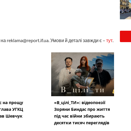
а reklama@report.if.ua. Умови й деталі завжди є –
тут
.
с на прощу
«В_цілі_ТИ»: відеопоезії
глава УГКЦ
Зоряни Биндас про життя
ав Шевчук
під час війни збирають
десятки тисяч переглядів