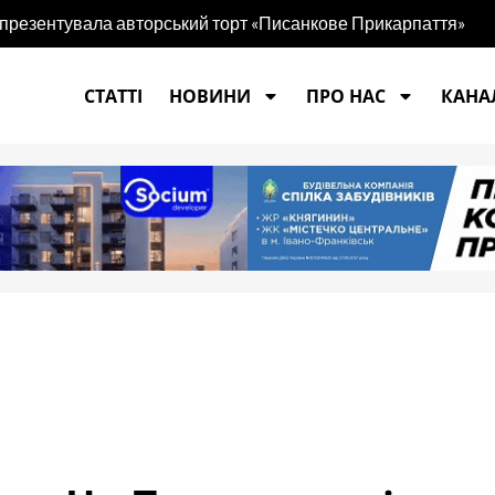
 презентувала авторський торт «Писанкове Прикарпаття»
СТАТТІ
НОВИНИ
ПРО НАС
КАНАЛ