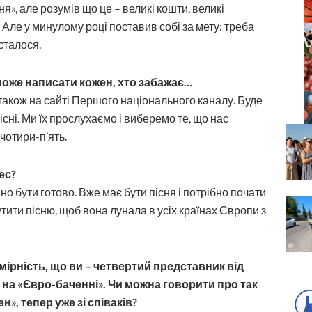
я», але розумів що це – великі кошти, великі
 Але у минулому році поставив собі за мету: треба
 сталося.
може написати кожен, хто забажає…
також на сайті Першого національного каналу. Буде
сні. Ми їх прослухаємо і виберемо те, що нас
 чотири-п’ять.
ес?
но бути готово. Вже має бути пісня і потрібно почати
утити пісню, щоб вона лунала в усіх країнах Європи з
мірність, що ви – четвертий представник від
 на «Євро-баченні». Чи можна говорити про так
, тепер уже зі співаків?