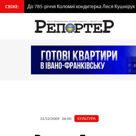
Перейти
До 785-річчя Коломиї кондитерка Леся Кушнірук
СВІЖЕ:
вмісту
до
вмісту
31/12/2009
06:00
КУЛЬТУРА