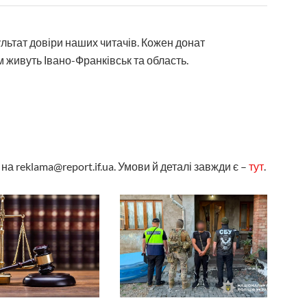
ультат довіри наших читачів. Кожен донат
 живуть Івано-Франківськ та область.
а reklama@report.if.ua. Умови й деталі завжди є –
тут
.