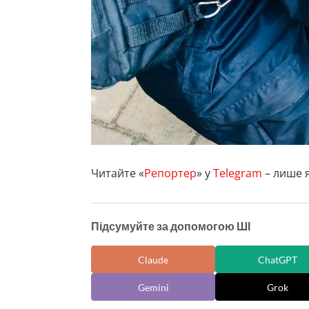
Читайте «
Репортер
» у
Telegram
– лише я
Підсумуйте за допомогою ШІ
Claude
ChatGPT
Gemini
Grok