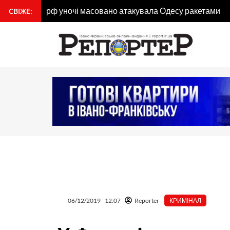
Перейти
рф уночі масовано атакувала Одесу ракетами
СВІЖЕ:
вмісту
до
вмісту
06/12/2019
12:07
Reporter
КРИМІНАЛ