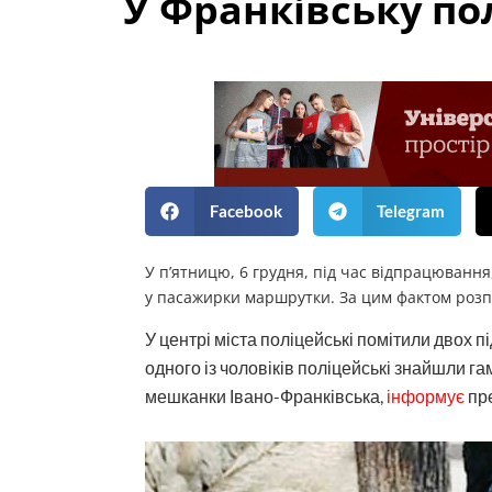
У Франківську по
Facebook
Telegram
У п’ятницю, 6 грудня, під час відпрацювання
у пасажирки маршрутки. За цим фактом роз
У центрі міста поліцейські помітили двох п
одного із чоловіків поліцейські знайшли гам
мешканки Івано-Франківська,
інформує
пре