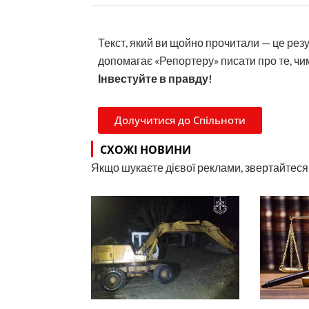
Текст, який ви щойно прочитали — це рез
допомагає «Репортеру» писати про те, чим
Інвестуйте в правду!
Долучитися до Спільноти
СХОЖІ НОВИНИ
Якщо шукаєте дієвої реклами, звертайтеся н