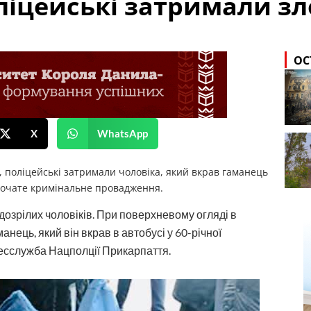
ліцейські затримали з
ОС
X
WhatsApp
, поліцейські затримали чоловіка, який вкрав гаманець
почате кримінальне провадження.
ідозрілих чоловіків. При поверхневому огляді в
анець, який він вкрав в автобусі у 60-річної
сслужба Нацполції Прикарпаття.