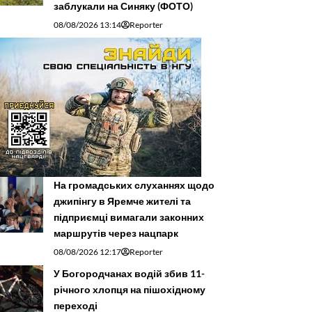
заблукали на Синяку (ФОТО)
08/08/2026 13:14
Reporter
На громадських слуханнях щодо
джипінгу в Яремче житeлі та
підприємці вимагали законних
маршрутів через нацпарк
08/08/2026 12:17
Reporter
У Богородчанах водій збив 11-
річного хлопця на пішохідному
переході