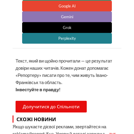
Google AI
Gemini
Grok
Perplexity
Текст, який ви щойно прочитали — це результат
довіри наших читачів. Кожен донат допомагає
«Репортеру» писати про те, чим живуть Івано-
Франківськ та область.
Інвестуйте в правду!
Долучитися до Спільноти
СХОЖІ НОВИНИ
Якщо шукаєте дієвої реклами, звертайтеся на
reklama@report.if.ua. Умови й деталі завжди є –
тут
.