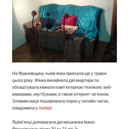
На Франківщину львів’янка приїхала ще у травні
цього року. Жінка винайняла дві квартири та
облаштувала кімнати комп’ютерною технікою: веб-
камерами, ноутбуками, а також інтернет-зв’язком.
Зловмисниця поширювала порно у онлайн-чатах,
повідомили у
поліції
.
Львів’янці допомагали дві мешканки Івано-
Франківщини, віком 20 та 21 рік. Їх