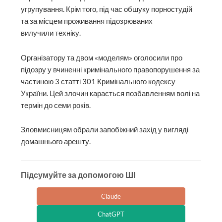
угрупування. Крім того, під час обшуку порностудій
та за місцем проживання підозрюваних
вилучили техніку.
Організатору та двом «моделям» оголосили про
підозру у вчиненні кримінального правопорушення за
частиною 3 статті 301 Кримінального кодексу
України. Цей злочин карається позбавленням волі на
термін до семи років.
Зловмисницям обрали запобіжний захід у вигляді
домашнього арешту.
Підсумуйте за допомогою ШІ
Claude
ChatGPT