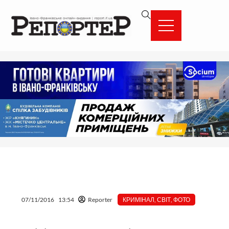
Перейти
вмісту
до
вмісту
07/11/2016
13:54
Reporter
КРИМІНАЛ
,
СВІТ
,
ФОТО