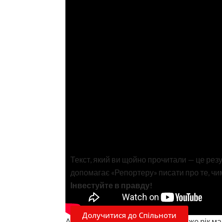
Текст, який ви щойно прочитали — це рез
допомагає «Репортеру» писати про те, чим
Інвестуйте в правду!
Долучитися до Спільноти
А телевізійники запевняють – майже рік 