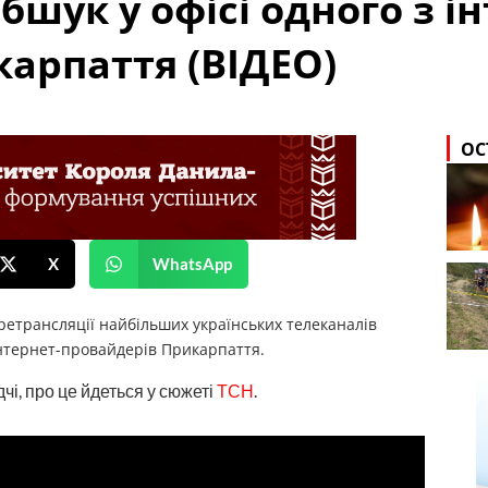
бшук у офісі одного з і
арпаття (ВІДЕО)
ОС
X
WhatsApp
ретрансляції найбільших українських телеканалів
інтернет-провайдерів Прикарпаття.
чі, про це йдеться у сюжеті
ТСН
.