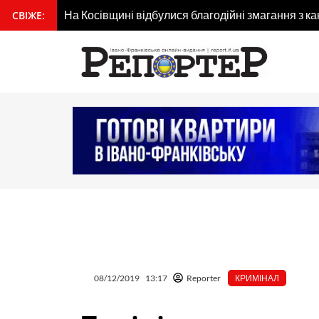
Перейти
На Косівщині відбулися благодійні змагання з ка
СВІЖЕ:
вмісту
до
вмісту
08/12/2019
13:17
Reporter
КРИМІНАЛ