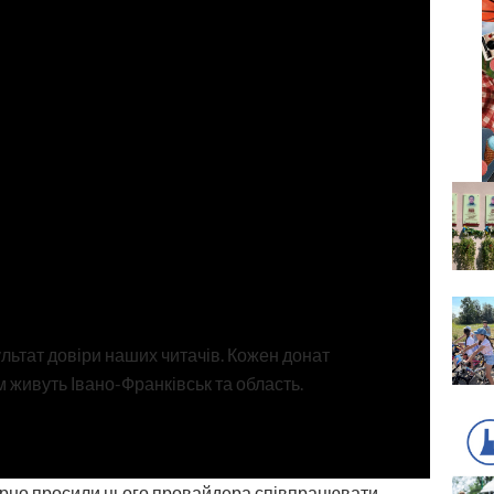
ультат довіри наших читачів. Кожен донат
 живуть Івано-Франківськ та область.
марно просили цього провайдера співпрацювати