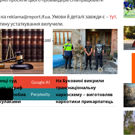
а reklama@report.if.ua. Умови й деталі завжди є –
тут
.
тину устаткування вилучили.
кісні новини та цікаві статті у вашому телефоні
енці суд
На Буковині викрили
Google AI
чив штраф
транснаціональну
у, що побив
наркосхему – виготовляв
Perplexity
кулаками
наркотики прикарпатець