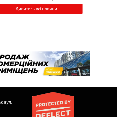
Дивитись всі новини
к, вул.