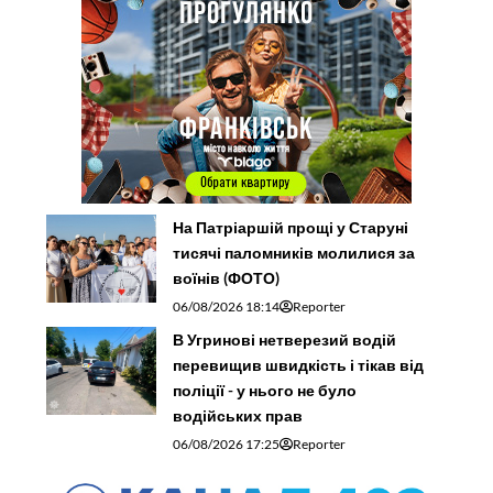
На Патріаршій прощі у Старуні
тисячі паломників молилися за
воїнів (ФОТО)
06/08/2026 18:14
Reporter
В Угринові нетверезий водій
перевищив швидкість і тікав від
поліції - у нього не було
водійських прав
06/08/2026 17:25
Reporter