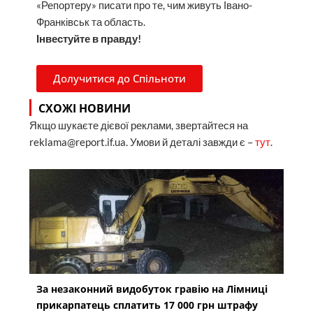
«Репортеру» писати про те, чим живуть Івано-
Франківськ та область.
Інвестуйте в правду!
Долучитися до Спільноти
СХОЖІ НОВИНИ
Якщо шукаєте дієвої реклами, звертайтеся на
reklama@report.if.ua. Умови й деталі завжди є –
тут
.
За незаконний видобуток гравію на Лімниці
прикарпатець сплатить 17 000 грн штрафу