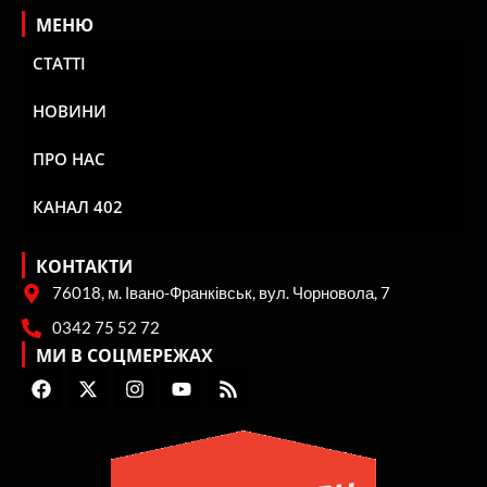
МЕНЮ
СТАТТІ
НОВИНИ
ПРО НАС
КАНАЛ 402
КОНТАКТИ
76018, м. Івано-Франківськ, вул. Чорновола, 7
0342 75 52 72
МИ В СОЦМЕРЕЖАХ
F
X
I
Y
R
a
-
n
o
s
c
t
s
u
s
e
w
t
t
b
i
a
u
o
t
g
b