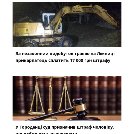
За незаконний видобуток гравію на Лімниці
прикарпатець сплатить 17 000 грн штрафу
У Городенці суд призначив штраф чоловіку,
що побив доньку кулаками