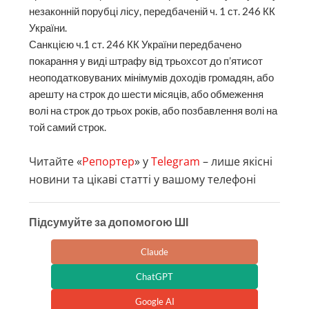
незаконній порубці лісу, передбаченій ч. 1 ст. 246 КК
України.
Санкцією ч.1 ст. 246 КК України передбачено
покарання у виді штрафу від трьохсот до п’ятисот
неоподатковуваних мінімумів доходів громадян, або
арешту на строк до шести місяців, або обмеження
волі на строк до трьох років, або позбавлення волі на
той самий строк.
Читайте «
Репортер
» у
Telegram
– лише якісні
новини та цікаві статті у вашому телефоні
Підсумуйте за допомогою ШІ
Claude
ChatGPT
Google AI