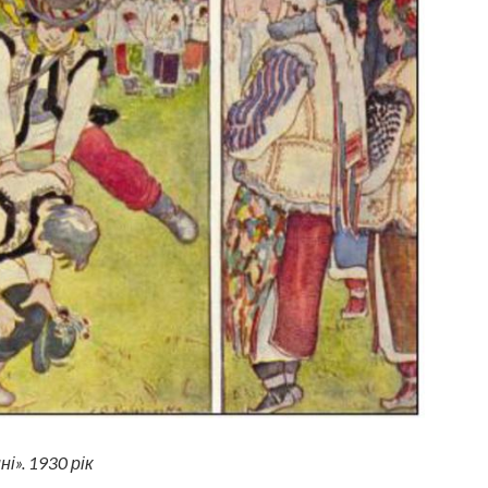
і». 1930 рік