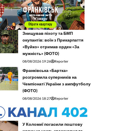
Знищував піхоту та БМП
окупантів: воїн з Прикарпаття
«Вуйко» отримав орден «За
мужність» (ФОТО)
08/08/2026 19:26
Reporter
Франківська «Бартка»
розгромила суперників на
Чемпіонаті України з ампфутболу
(ФОТО)
08/08/2026 18:27
Reporter
У Коломиї погасили поштову
марку на честь краєзнавця та