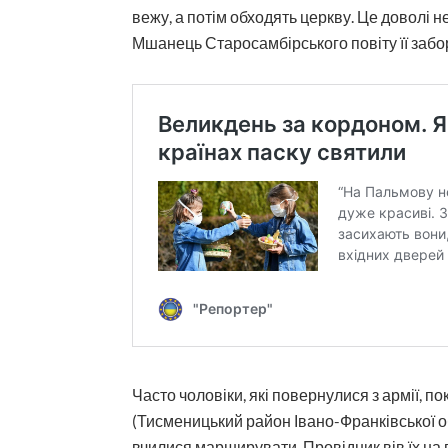
вежу, а потім обходять церкву. Це доволі н
Мшанець Старосамбірського повіту її забор
Часто чоловіки, які повернулися з армії, по
(Тисменицький район Івано-Франківської об
вчилися марширувати. Провідник вів їх на г