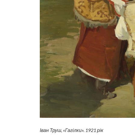
Іван Труш, «Гагілки». 1921 рік