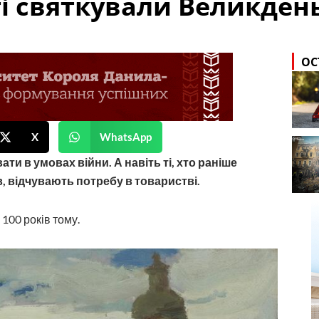
і святкували Великдень
ОС
X
WhatsApp
ти в умовах війни. А навіть ті, хто раніше
, відчувають потребу в товаристві.
 100 років тому.