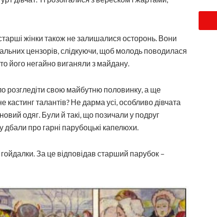
 старші жінки також не залишалися осторонь. Вони
оральних цензорів, слідкуючи, щоб молодь поводилася
то його негайно виганяли з майдану.
уло розгледіти свою майбутню половинку, а ще
е кастинг талантів? Не дарма усі, особли­во дівчата
овий одяг. Були й такі, що позичали у подруг
у дбали про гарні парубоцькі капелюхи.
гойдалки. За це відповідав старший парубок –