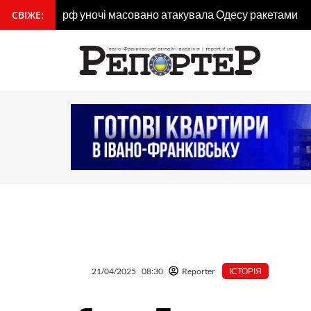
Перейти
СВІЖЕ:
вмісту
до
Найбільше ворожих штурмів зафіксовано на По
вмісту
21/04/2025
08:30
Reporter
ІСТОРІЯ