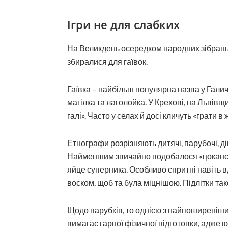
Ігри не для слабких
На Великдень осередком народних зіб­рань 
збиралися для гаївок.
Гаївка – найбільш популярна назва у Галичині
магілка та лаголойка. У Крехові, на Львівщи
галі». Часто у селах й досі кличуть «грати 
Етнографи розрізняють дитячі, парубочі, дів
Найменшим звичайно подобалося «цоканє» 
яйце суперника. Особливо спритні навіть 
воском, щоб та була міцнішою. Підлітки так
Щодо парубків, то однією з найпоширеніших
вимагає гарної фізичної підготовки, адже 