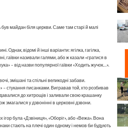
був майдан біля церкви. Саме там старі й малі
. Однак, відомі й інші варіанти: ягілка, гагілка,
ні, гаївки називали галями, або ж казали «гратися в
в жука» – від назви популярної гаївки «Ходить жучок…».
очі, змішані та спільні великодні забави.
– стукання писанками. Вигравав той, хто розбивав
вдавалися до хитрощів і заливали свою крашанку
ож змагалися у дзвонінні в церковні дзвони.
 ігор була «Дзвіниця», «Оборіг», або «Вежа». Вона
юнаки стають на плечі один одному і немов би будують