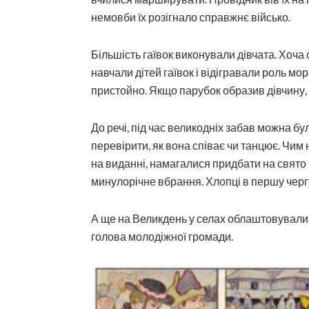
немовби їх розігна­ло справжнє військо.
Більшість гаївок виконували дівчата. Хоча
навчали дітей гаївок і відігравали роль м
пристойно. Якщо парубок образив дівчину, 
До речі, під час великодніх забав можна б
перевірити, як вона співає чи танцює. Чим н
на виданні, намагалися придбати на свято н
минулорічне вбрання. Хлопці в першу черг
А ще на Великдень у селах облаштовували 
голова молодіжної громади.