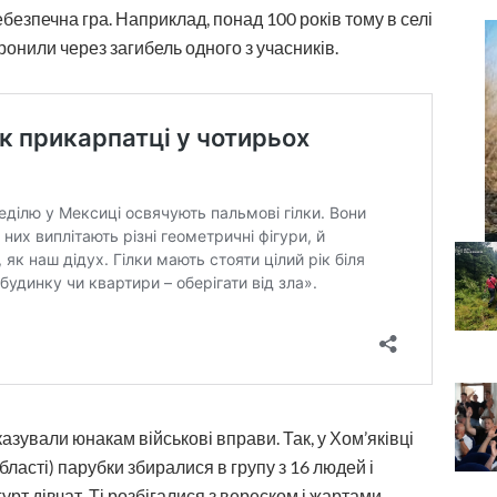
ебезпечна гра. Наприклад, понад 100 років тому в селі
онили через загибель одного з учасників.
казували юнакам військові вправи. Так, у Хом’яківці
ласті) парубки збиралися в групу з 16 людей і
урт дівчат. Ті розбігалися з вереском і жартами,