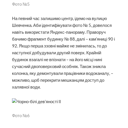
Фото №5
На певний час залишимо центр, ідемо на вулицю
Шевченка. Аби ідентифікувати фото № 5, довелося
навіть використати Яндекс-панораму. Праворуч
бачимо фрагмент будинку № 88, далі – кам’яниці 90 і
92. Якщо перша ззовні майже не змінилась, то до
наступної добудували другий поверх. Крайній
будинок взагалі не впізнати – на його місці нині
сучасний двоповерховий особняк. Також зникла
колонка, яку демонтували працівники водоканалу, –
можливо, щоб перекрити мешканцям доступ до
халявної води.
Фото №6