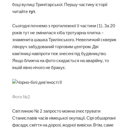
боці вулиці Тринітарської. Першу частину історії
читайте
тут
.
Сьогодні почнемо з протилежної її частини (1). За 20
років тут не змінилася хіба тротуарна плитка –
знаменита шашка Трилінського. Невеличкий скверик
ліворуч забудований торговим центром. Дві
кам’яниці навпроти теж знесені під будівництво.
Якщо ближча на фото скидається на аварійну, то
іншій явно нічого не бракує.
Фото №2
Світлиною № 2 запросто можна ілюструвати
Станиславів часів німецької окупації. Сірі обшарпані
фасади, сміття на дорозі, жодної вивіски. Втім, саме