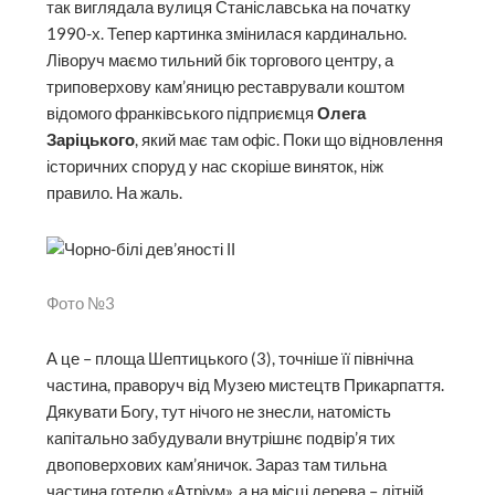
так виглядала вулиця Станіславська на початку
1990-х. Тепер картинка змінилася кардинально.
Ліворуч маємо тильний бік торгового центру, а
триповерхову кам’яницю реставрували коштом
відомого франківського підприємця
Олега
Заріцького
, який має там офіс. Поки що відновлення
історичних споруд у нас скоріше виняток, ніж
правило. На жаль.
Фото №3
А це – площа Шептицького (3), точніше її північна
частина, праворуч від Музею мистецтв Прикарпаття.
Дякувати Богу, тут нічого не знесли, натомість
капітально забудували внутрішнє подвір’я тих
двоповерхових кам’яничок. Зараз там тильна
частина готелю «Атріум», а на місці дерева – літній