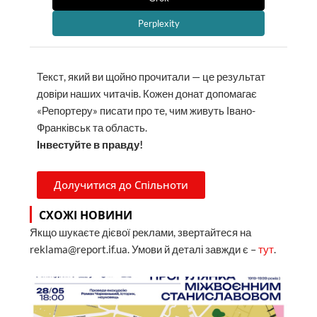
Perplexity
Текст, який ви щойно прочитали — це результат
довіри наших читачів. Кожен донат допомагає
«Репортеру» писати про те, чим живуть Івано-
Франківськ та область.
Інвестуйте в правду!
Долучитися до Спільноти
СХОЖІ НОВИНИ
Якщо шукаєте дієвої реклами, звертайтеся на
reklama@report.if.ua. Умови й деталі завжди є –
тут
.