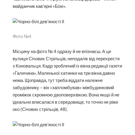
майданчик кав’ярні «Бізе».
Фото №4
Місцину на фото № 4 одразу й не впізнаєш. А це
вулиця Січових Стрільців, неподалік від перехрестя
з Коновальця. Кадр зроблений із вікна редакції газети
«Галичина». Маленької хатинки на три вікна давно
нема. Щоправда, тут треба віддати належне
забудовнику – він «запломбував» міжбудинковий
проміжок скромною двоповерхівкою. Вона якщо й не
ідеально вписалася в середовище, то точно не ріже
око (Січових стрільців, 48).