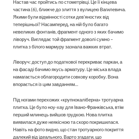
Настав час пройтись по стометрівці. Це її кінцева
частина (6), ближче до злиття з вулицею Вагилевича.
Якими були відмінності сотки дев’яностих від
теперішньої? Насамперед, на ній було багато
невеликих фонтанів, фрагмент одного з яких бачимо
ліворуч. Виглядає той фрагмент доволі сумно –
плитка з білого мармуру зазнала важких втрат.
Ліворуч: доступ до податкової перекриває паркан, а
на фасаді бачимо якусь арматуру. Це міська влада
намагається облагородити совкову коробку. Вона
впорається із цим завданням…
Під ногами перехожих «крупнокаліберна» тротуарна
плитка. Це було ноу-хау для Івано-Франківська, втім
перший млинець вийшов грудкою. Нова плитка
виявилася дуже неякісною та скоро покришилася.
Навіть на фото видно, що стан тротуарного покриття
далекий від ідеального. Варто згадати, що