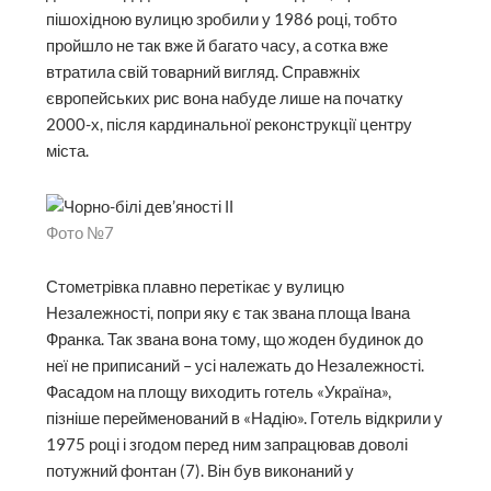
пішохідною вулицю зробили у 1986 році, тобто
пройшло не так вже й багато часу, а сотка вже
втратила свій товарний вигляд. Справжніх
європейських рис вона набуде лише на початку
2000-х, після кардинальної реконструкції центру
міста.
Фото №7
Стометрівка плавно перетікає у вулицю
Незалежності, попри яку є так звана площа Івана
Франка. Так звана вона тому, що жоден будинок до
неї не приписаний – усі належать до Незалежності.
Фасадом на площу виходить готель «Україна»,
пізніше перейменований в «Надію». Готель відкрили у
1975 році і згодом перед ним запрацював доволі
потужний фонтан (7). Він був виконаний у