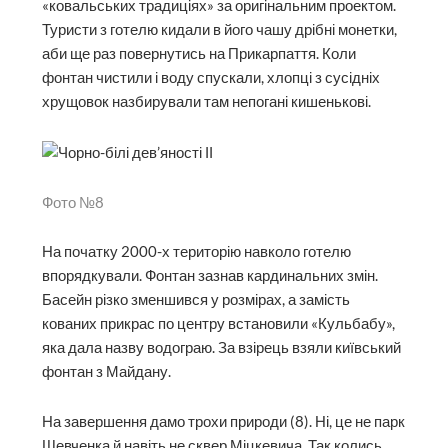
«ковальських традиціях» за оригінальним проектом.
Туристи з готелю кидали в його чашу дрібні монетки,
аби ще раз повернутись на Прикарпаття. Коли
фонтан чистили і воду спускали, хлопці з сусідніх
хрущовок назбирували там непогані кишенькові.
Фото №8
На початку 2000-х територію навколо готелю
впорядкували. Фонтан зазнав кардинальних змін.
Басейн різко зменшився у розмірах, а замість
кованих прикрас по центру встановили «Кульбабу»,
яка дала назву водограю. За взірець взяли київський
фонтан з Майдану.
На завершення дамо трохи природи (8). Ні, це не парк
Шевченка й навіть не сквер Міцкевича. Так колись