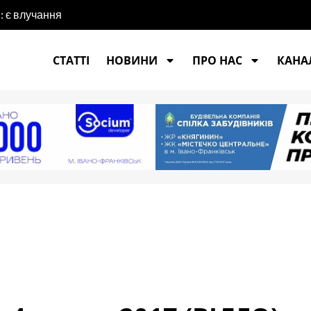
шли двох заблукалих жінок
СТАТТІ
НОВИНИ
ПРО НАС
КАНАЛ