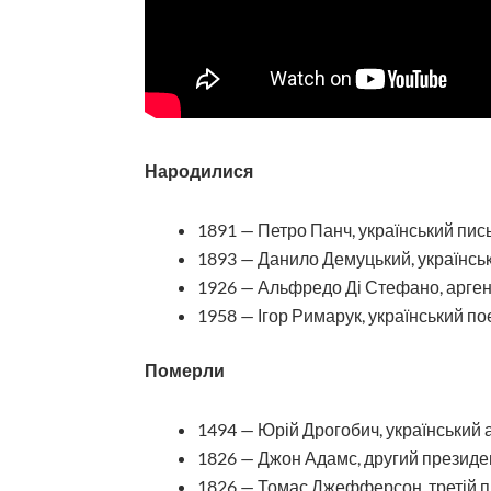
Народилися
1891 — Петро Панч, український пи
1893 — Данило Демуцький, українсь
1926 — Альфредо Ді Стефано, арген
1958 — Ігор Римарук, український пое
Померли
1494 — Юрій Дрогобич, український
1826 — Джон Адамс, другий презид
1826 — Томас Джефферсон, третій 