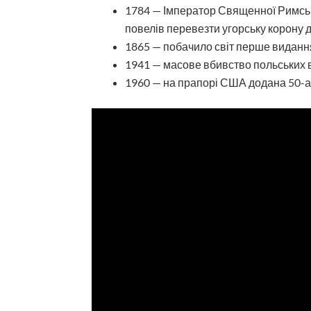
1784 — Імператор Священної Римсько
повелів перевезти угорську корону 
1865 — побачило світ перше видання
1941 — масове вбивство польських в
1960 — на прапорі США додана 50-а 