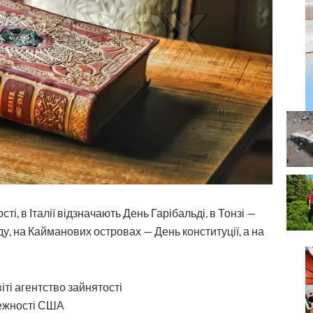
, в Італії відзначають День Гарібальді, в Тонзі —
ду, на Кайманових островах — День конституції, а на
іті агентство зайнятості
ежності США