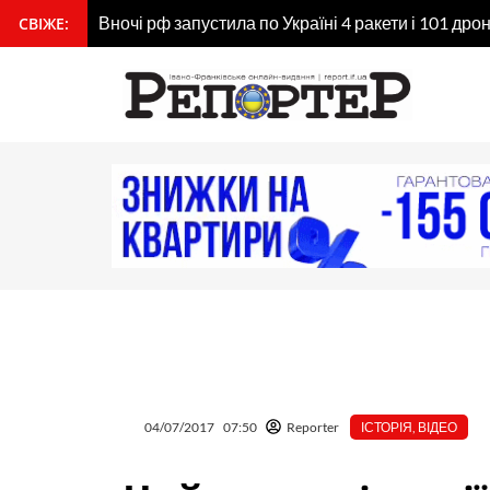
Перейти
СВІЖЕ:
На Прикарпатті за допомогою безпілотника знай
вмісту
до
вмісту
04/07/2017
07:50
Reporter
ІСТОРІЯ
,
ВІДЕО