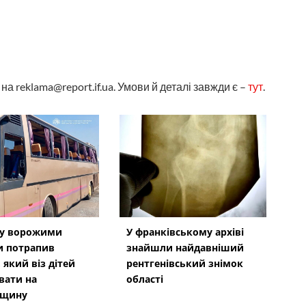
а reklama@report.if.ua. Умови й деталі завжди є –
тут
.
ку ворожими
У франківському архіві
и потрапив
знайшли найдавніший
 який віз дітей
рентгенівський знімок
вати на
області
вщину