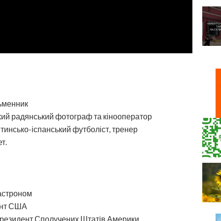
сьменник
кий радянський фотограф та кінооператор
тинсько-іспанський футболіст, тренер
т.
 астроном
ент США
президент Сполучених Штатів Америки