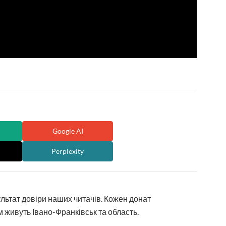
Google AI
Perplexity
ультат довіри наших читачів. Кожен донат
 живуть Івано-Франківськ та область.