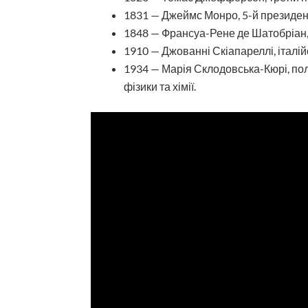
1831 — Джеймс Монро, 5-й президе
1848 — Франсуа-Рене де Шатобріан,
1910 — Джованні Скіапареллі, італі
1934 — Марія Склодовська-Кюрі, поль
фізики та хімії.