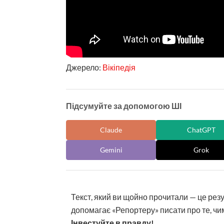
Джерело:
Вікіпедія
Підсумуйте за допомогою ШІ
Claude
ChatGPT
Gemini
Grok
Текст, який ви щойно прочитали — це рез
допомагає «Репортеру» писати про те, чим
Інвестуйте в правду!