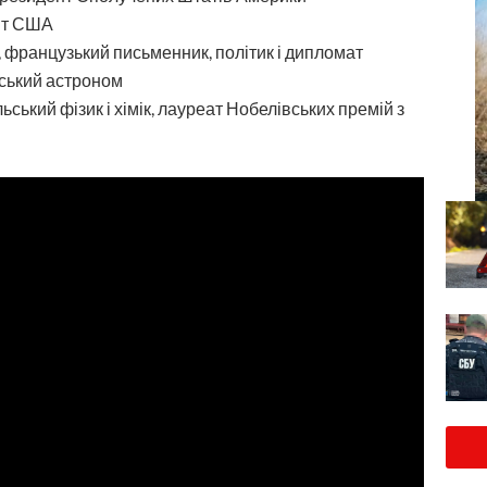
нт США
 французький письменник, політик і дипломат
йський астроном
ський фізик і хімік, лауреат Нобелівських премій з