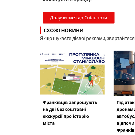
Долучитися до Спільноти
СХОЖІ НОВИНИ
Якщо шукаєте дієвої реклами, звертайтеся н
Франківців запрошують
Під ата
на дві безкоштовні
дронам
екскурсії про історію
автобус,
міста
відпочи
Франкі