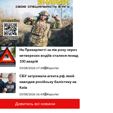
На Прикарпатті за пів року через
нетверезих водіїв сталися понад
100 аварій
05/08/2026 17:30
Reporter
СБУ затримала агента рф, який
наводив російську балістику на
Київ
05/08/2026 16:45
Reporter
Дивитись всі новини