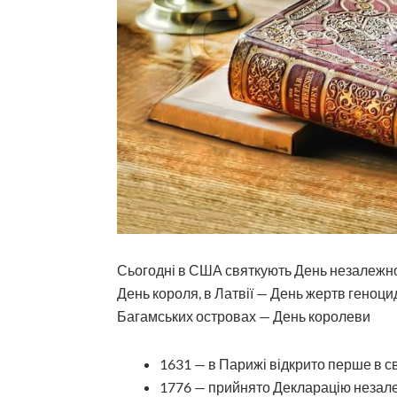
Сьогодні в США святкують День незалежності
День короля, в Латвії — День жертв геноци
Багамських островах — День королеви
1631 — в Парижі відкрито перше в св
1776 — прийнято Декларацію незал