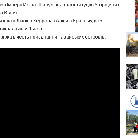
ї Імперії Йосип II анулював конституцію Угорщини і
до Відня
 книги Льюїса Керрола «Аліса в Країні чудес»
икладачів у Львові
зірка в честь приєднання Гавайських островів.