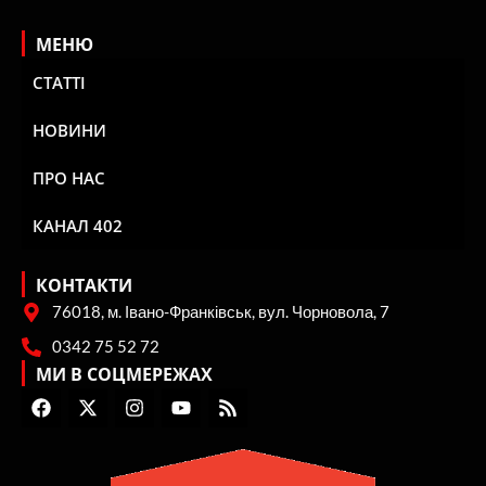
МЕНЮ
СТАТТІ
НОВИНИ
ПРО НАС
КАНАЛ 402
КОНТАКТИ
76018, м. Івано-Франківськ, вул. Чорновола, 7
0342 75 52 72
МИ В СОЦМЕРЕЖАХ
F
X
I
Y
R
a
-
n
o
s
c
t
s
u
s
e
w
t
t
b
i
a
u