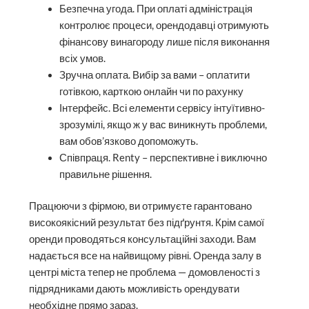
Безпечна угода. При оплаті адміністрація
контролює процеси, орендодавці отримують
фінансову винагороду лише після виконання
всіх умов.
Зручна оплата. Вибір за вами – оплатити
готівкою, карткою онлайн чи по рахунку
Інтерфейс. Всі елементи сервісу інтуїтивно-
зрозумілі, якщо ж у вас виникнуть проблеми,
вам обов’язково допоможуть.
Співпраця. Renty – перспективне і виключно
правильне рішення.
Працюючи з фірмою, ви отримуєте гарантовано
високоякісний результат без підґрунтя. Крім самої
оренди проводяться консультаційні заходи. Вам
надається все на найвищому рівні. Оренда залу в
центрі міста тепер не проблема — домовленості з
підрядниками дають можливість орендувати
необхідне прямо зараз.