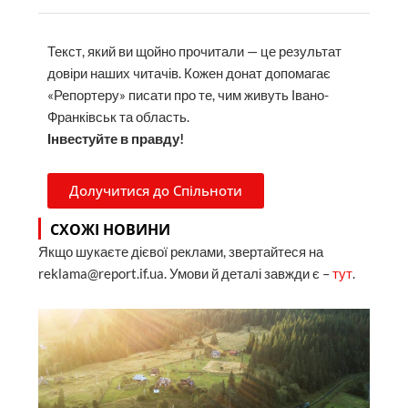
Текст, який ви щойно прочитали — це результат
довіри наших читачів. Кожен донат допомагає
«Репортеру» писати про те, чим живуть Івано-
Франківськ та область.
Інвестуйте в правду!
Долучитися до Спільноти
СХОЖІ НОВИНИ
Якщо шукаєте дієвої реклами, звертайтеся на
reklama@report.if.ua. Умови й деталі завжди є –
тут
.