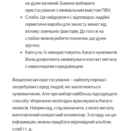
не дуже великий. Бажано вибирати
пристосування з мінімальним вмістом ПВХ;
Слаби. Це найдорожчі і, відповідно, надійні
герметичні вироби для захисту монет від
впливу зовнішніх факторів. До того ж на
слабах можна робити позначки, що дуже
зручно;
Капсули. Їх використовують багато нумізматів.
Вони дозволяють мінімізувати контакт металу
з навколишнім середовищем.
Вищеописані пристосування – найпопулярніші і
затребувані серед людей, які захоплюються
нумізматикою. Але при виборі найбільш підходящого
способу зберігання необхідно враховувати багато
нюансів. Наприклад, слід визначити, з якого металу
виготовлений конкретний екземпляр. З огляду на цю
інформацію, можна придбати відповідний альбом,
слаб і т. д.