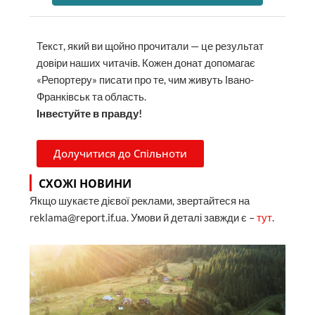
Текст, який ви щойно прочитали — це результат
довіри наших читачів. Кожен донат допомагає
«Репортеру» писати про те, чим живуть Івано-
Франківськ та область.
Інвестуйте в правду!
Долучитися до Спільноти
СХОЖІ НОВИНИ
Якщо шукаєте дієвої реклами, звертайтеся на
reklama@report.if.ua. Умови й деталі завжди є –
тут
.