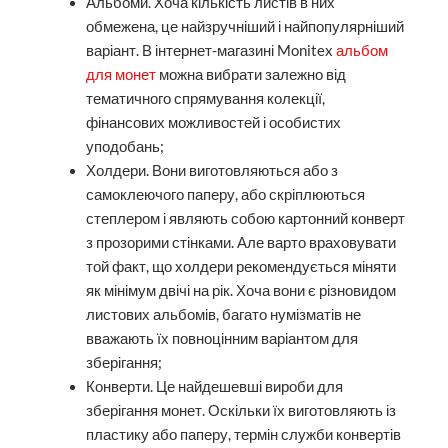
Альбоми. Хоча кількість листів в них
обмежена, це найзручніший і найпопулярніший
варіант. В інтернет-магазині Monitex
альбом
для монет
можна вибрати залежно від
тематичного спрямування колекції,
фінансових можливостей і особистих
уподобань;
Холдери. Вони виготовляються або з
самоклеючого паперу, або скріплюються
степлером і являють собою картонний конверт
з прозорими стінками. Але варто враховувати
той факт, що холдери рекомендується міняти
як мінімум двічі на рік. Хоча вони є різновидом
листових альбомів, багато нумізматів не
вважають їх повноцінним варіантом для
зберігання;
Конверти. Це найдешевші вироби для
зберігання монет. Оскільки їх виготовляють із
пластику або паперу, термін служби конвертів