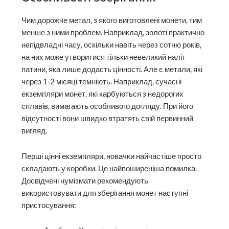
Чим дорожче метал, з якого виготовлені монети, тим
менше з ними проблем. Наприклад, золоті практично
непідвладні часу, оскільки навіть через сотню років,
на них може утворитися тільки невеликий наліт
патини, яка лише додасть цінності. Але є метали, які
через 1-2 місяці темніють. Наприклад, сучасні
екземпляри монет, які карбуються з недорогих
сплавів, вимагають особливого догляду. При його
відсутності вони швидко втратять свій первинний
вигляд.
Перші цінні екземпляри, новачки найчастіше просто
складають у коробки. Це найпоширеніша помилка.
Досвідчені нумізмати рекомендують
використовувати для зберігання монет наступні
пристосування: