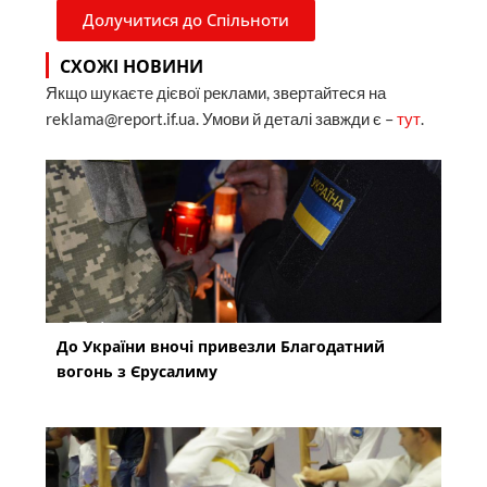
Долучитися до Спільноти
СХОЖІ НОВИНИ
Якщо шукаєте дієвої реклами, звертайтеся на
reklama@report.if.ua. Умови й деталі завжди є –
тут
.
До України вночі привезли Благодатний
вогонь з Єрусалиму