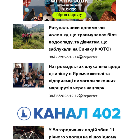
Рятувальники допомогли
чоловіку, що травмувався біля
водоспаду, та дівчатам, що
заблукали на Синяку (ФОТО)
08/08/2026 13:14
Reporter
На громадських слуханнях щодо
джипінгу в Яремче житeлі та
підприємці вимагали законних
маршрутів через нацпарк
08/08/2026 12:17
Reporter
У Богородчанах водій збив 11-
річного хлопця на пішохідному