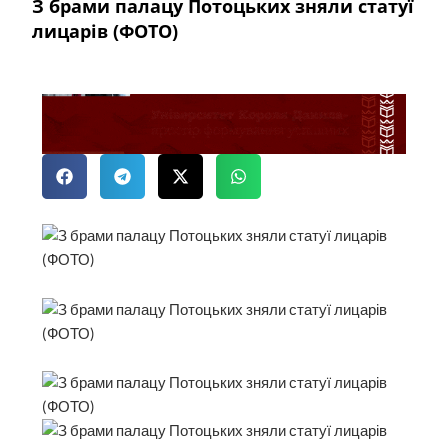
З брами палацу Потоцьких зняли статуї
лицарів (ФОТО)