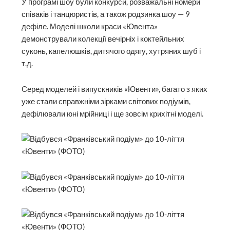
У програмі шоу були конкурси, розважальні номери
співаків і танцюристів, а також родзинка шоу — 9
дефіле. Моделі школи краси «Ювента»
демонстрували колекції вечірніх і коктейльних
суконь, капелюшків, дитячого одягу, хутряних шуб і
т.д.
Серед моделей і випускників «Ювенти», багато з яких
уже стали справжніми зірками світових подіумів,
дефілювали юні мрійниці і ще зовсім крихітні моделі.