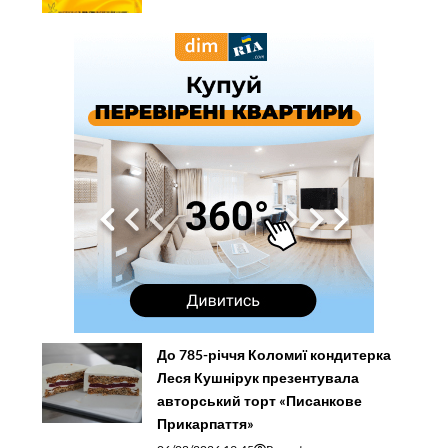
До 785-річчя Коломиї кондитерка
Леся Кушнірук презентувала
авторський торт «Писанкове
Прикарпаття»
06/08/2026 19:45
Reporter
Мова ваших рук: що улюблена