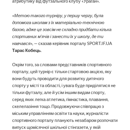
атрибутику від футзального клубу «Ураган».
«
Метою такого турніру, у першу чергу, була
допомога школам з їх матеріально-технічною
базою, адже це зовсім не складно придбати кілька
спортивних м’ячів і занести їх у школу, де ти
навчався
», — сказав керівник порталу SPORT.IF.UA
Тарас Кобець
.
Окрім того, за словами представників спортивного
порталу, цей турнір є тільки стартовою акцією, яку
вони будуть проводити для розвитку дитячого
спорту у місті та області, і увага буде приділятися не
тільки футзалу, але й усім іншим видам спорту,
серед яких легка атлетика, гімнастика, плавання,
скелелазіння тощо. Продовжуючи співпрацю з
міським управлінням освіти та науки, журналісти
спортивного порталу планують незабаром розпочати
випуск щомісячної шкільної стінгазети, у якій