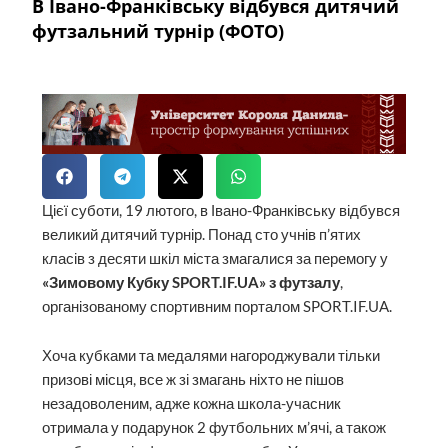
В Івано-Франківську відбувся дитячий
футзальний турнір (ФОТО)
Цієї суботи, 19 лютого, в Івано-Франківську відбувся
великий дитячий турнір. Понад сто учнів п’ятих
класів з десяти шкіл міста змагалися за перемогу у
«Зимовому Кубку SPORT.IF.UA» з футзалу
,
організованому спортивним порталом SPORT.IF.UA.
Хоча кубками та медалями нагороджували тільки
призові місця, все ж зі змагань ніхто не пішов
незадоволеним, адже кожна школа-учасник
отримала у подарунок 2 футбольних м’ячі, а також