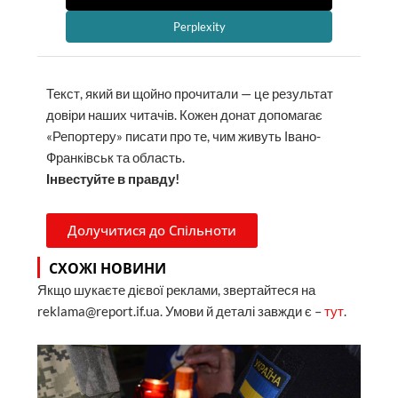
Текст, який ви щойно прочитали — це результат
довіри наших читачів. Кожен донат допомагає
«Репортеру» писати про те, чим живуть Івано-
Франківськ та область.
Інвестуйте в правду!
Долучитися до Спільноти
СХОЖІ НОВИНИ
Якщо шукаєте дієвої реклами, звертайтеся на
reklama@report.if.ua. Умови й деталі завжди є –
тут
.