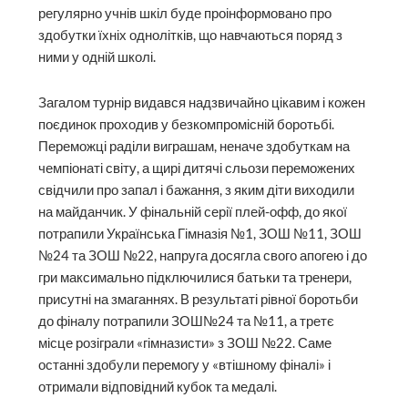
регулярно учнів шкіл буде проінформовано про
здобутки їхніх однолітків, що навчаються поряд з
ними у одній школі.
Загалом турнір видався надзвичайно цікавим і кожен
поєдинок проходив у безкомпромісній боротьбі.
Переможці раділи виграшам, неначе здобуткам на
чемпіонаті світу, а щирі дитячі сльози переможених
свідчили про запал і бажання, з яким діти виходили
на майданчик. У фінальній серії плей-офф, до якої
потрапили Українська Гімназія №1, ЗОШ №11, ЗОШ
№24 та ЗОШ №22, напруга досягла свого апогею і до
гри максимально підключилися батьки та тренери,
присутні на змаганнях. В результаті рівної боротьби
до фіналу потрапили ЗОШ№24 та №11, а третє
місце розіграли «гімназисти» з ЗОШ №22. Саме
останні здобули перемогу у «втішному фіналі» і
отримали відповідний кубок та медалі.