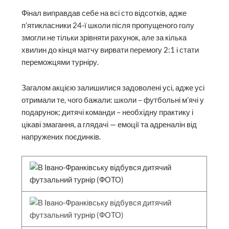
Фінал виправдав себе на всі сто відсотків, адже
п’ятикласники 24-ї школи після пропущеного голу
змогли не тільки зрівняти рахунок, але за кілька
хвилин до кінця матчу вирвати перемогу 2:1 і стати
переможцями турніру.
Загалом акцією залишилися задоволені усі, адже усі
отримали те, чого бажали: школи – футбольні м’ячі у
подарунок; дитячі команди – необхідну практику і
цікаві змагання, а глядачі — емоції та адреналін від
напружених поєдинків.