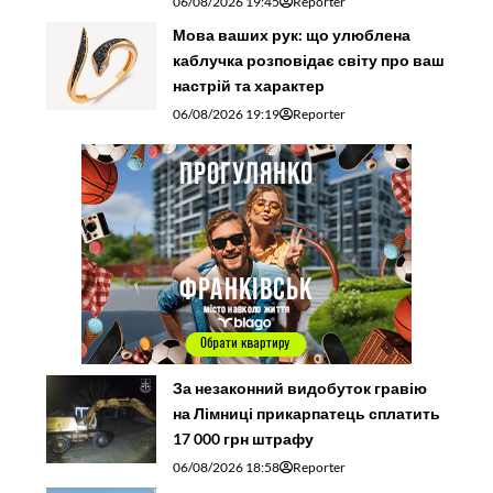
каблучка розповідає світу про ваш
настрій та характер
06/08/2026 19:19
Reporter
За незаконний видобуток гравію
на Лімниці прикарпатець сплатить
17 000 грн штрафу
06/08/2026 18:58
Reporter
На Патріаршій прощі у Старуні
тисячі паломників молилися за