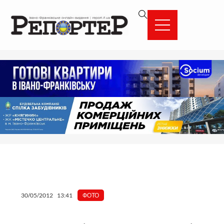
Перейти
вмісту
до
вмісту
30/05/2012
13:41
ФОТО