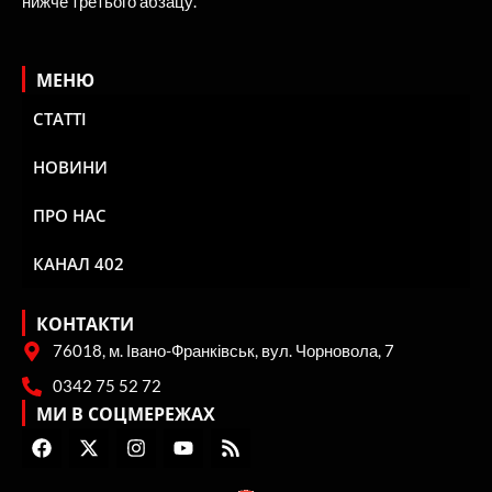
нижче третього абзацу.
МЕНЮ
СТАТТІ
НОВИНИ
ПРО НАС
КАНАЛ 402
КОНТАКТИ
76018, м. Івано-Франківськ, вул. Чорновола, 7
0342 75 52 72
МИ В СОЦМЕРЕЖАХ
F
X
I
Y
R
a
-
n
o
s
c
t
s
u
s