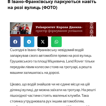
В Івано-Франківську паркуються навіть
на розі вулиць (ФОТО)
Сьогодні в Івано-Франківську невідомий водій
запаркував свого автомобіля прямо на розі вулиць
Грушевського та площі Міцкевича. Land Rover тільки
переднім лівим колесом стояв на тротуарі, а решта
машини залишилась на дорозі.
Цікаво, що водій знайшов чи не єдине місце на цій
ділянці вулиці, де можна заїхати на тротуар. На решті
пішохідної частини стоять маленькі клумби. Така
стоянка утруднювала рух іншим автомобілям,