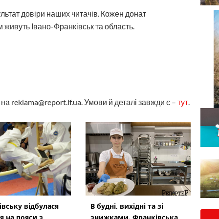
ультат довіри наших читачів. Кожен донат
 живуть Івано-Франківськ та область.
а reklama@report.if.ua. Умови й деталі завжди є –
тут
.
івську відбулася
В будні, вихідні та зі
я на пояси з
знижками. Франківська