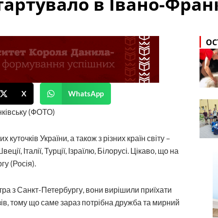
стартувало в Івано-Фран
ОС
X
WhatsApp
х куточків України, а також з різних країн світу –
еції, Італії, Турції, Ізраїлю, Білорусі. Цікаво, що на
у (Росія).
стра з Санкт-Петербургу, вони вирішили приїхати
зів, тому що саме зараз потрібна дружба та мирний