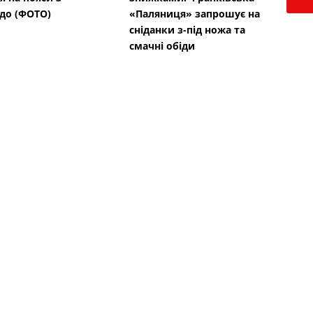
до (ФОТО)
«Паляниця» запрошує на
сніданки з-під ножа та
смачні обіди