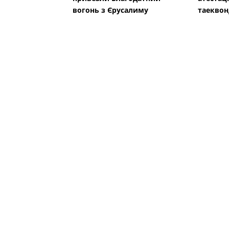
вогонь з Єрусалиму
таеквон