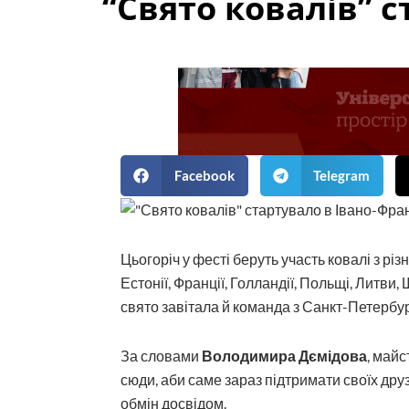
“Свято ковалів” 
Facebook
Telegram
Цьогоріч у фесті беруть участь ковалі з різни
Естонії, Франції, Голландії, Польщі, Литви, Шв
свято завітала й команда з Санкт-Петербург
За словами
Володимира Дємідова
, май
сюди, аби саме зараз підтримати своїх дру
обмін досвідом.