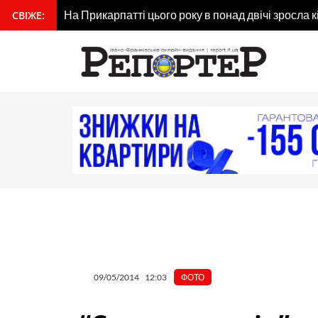
Перейти
На Прикарпатті цього року в понад двічі зросла к
СВІЖЕ:
вмісту
до
вмісту
09/05/2014
12:03
ФОТО