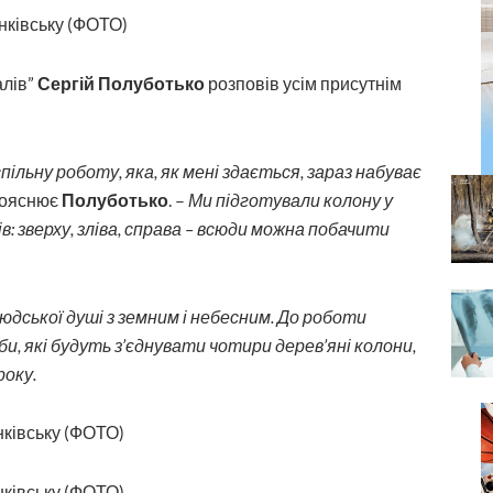
алів”
Сергій Полуботько
розповів усім присутнім
ільну роботу, яка, як мені здається, зараз набуває
пояснює
Полуботько
. –
Ми підготували колону у
ів: зверху, зліва, справа – всюди можна побачити
людської душі з земним і небесним. До роботи
би, які будуть з’єднувати чотири дерев’яні колони,
року.