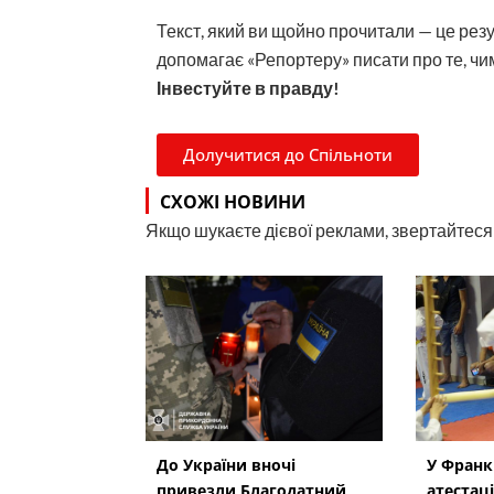
Текст, який ви щойно прочитали — це рез
допомагає «Репортеру» писати про те, чим
Інвестуйте в правду!
Долучитися до Спільноти
СХОЖІ НОВИНИ
Якщо шукаєте дієвої реклами, звертайтеся н
До України вночі
У Франк
привезли Благодатний
атестаці