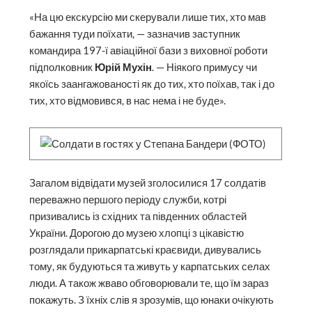
«На цю екскурсію ми скерували лише тих, хто мав
бажання туди поїхати, — зазначив заступник
командира 197-ї авіаційної бази з виховної роботи
підполковник
Юрій Мухін
. — Ніякого примусу чи
якоїсь заангажованості як до тих, хто поїхав, так і до
тих, хто відмовився, в нас нема і не буде».
Загалом відвідати музей зголосилися 17 солдатів
переважно першого періоду служби, котрі
призивались із східних та південних областей
України. Дорогою до музею хлопці з цікавістю
розглядали прикарпатські краєвиди, дивувались
тому, як будуються та живуть у карпатських селах
люди. А також жваво обговорювали те, що їм зараз
покажуть. З їхніх слів я зрозумів, що юнаки очікують