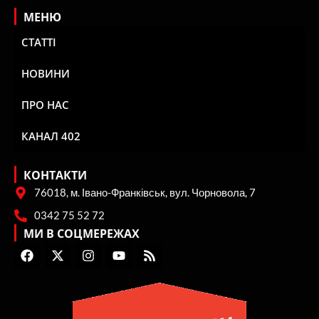
МЕНЮ
СТАТТІ
НОВИНИ
ПРО НАС
КАНАЛ 402
КОНТАКТИ
76018, м. Івано-Франківськ, вул. Чорновола, 7
0342 75 52 72
МИ В СОЦМЕРЕЖАХ
F
X
I
Y
R
a
-
n
o
s
c
t
s
u
s
e
w
t
t
b
i
a
u
o
t
g
b