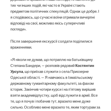
тих чи інших подій, які часто в Україні стають
предметом політичних спекуляцій. Однак це добре. І
я сподіваюсь, що сучасні воїни отримали вичерпні
відповіді на свої, можливо якісь суперечливі
погляди».
Після завершення екскурсії солдати поділилися
враженнями.
«Я ніколи не думав, що потраплю на батьківщину
Степана Бандери, — розповів рядовий
Костянтин
Урсула
, що приїхав служити з села Приозерне
Одеської області. — Я навчаюсь в Ізмаїльському
державному гуманітарному факультеті, за фахом
історик. Закінчив чотири курси і на п’ятому вирішив
взяти академвідпустку, щоб відслужити в армії. Все
те, що я почув і побачив тут, вразило мене дуже
сильно. Особливо мене вразило те, яким тортурам за