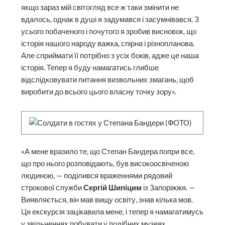
якщо зараз мій світогляд все ж таки змінити не
вдалось, однак в душі я задумався і засумнівався. З
усього побаченого і почутого я зробив висновок, що
історія нашого народу важка, спірна і різнопланова.
Але сприймати її потрібно з усіх боків, адже це наша
історія. Тепер я буду намагатись глибше
відслідковувати питання визвольних змагань, щоб
виробити до всього цього власну точку зору».
«А мене вразило те, що Степан Бандера попри все,
що про нього розповідають, був високоосвіченою
людиною, — поділився враженнями рядовий
строкової служби
Сергій Шипіцим
із Запоріжжя. —
Виявляється, він мав вищу освіту, знав кілька мов.
Ця екскурсія зацікавила мене, і тепер я намагатимусь
у звільненнях побувати у подібних музеях