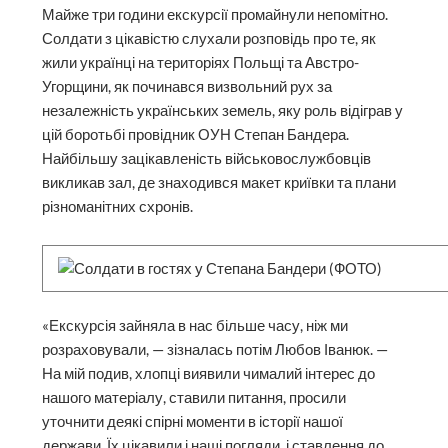
Майже три години екскурсії промайнули непомітно.
Солдати з цікавістю слухали розповідь про те, як
жили українці на територіях Польщі та Австро-
Угорщини, як починався визвольний рух за
незалежність українських земель, яку роль відіграв у
цій боротьбі провідник ОУН Степан Бандера.
Найбільшу зацікавленість військовослужбовців
викликав зал, де знаходився макет криївки та плани
різноманітних схронів.
«Екскурсія зайняла в нас більше часу, ніж ми
розраховували, — зізналась потім Любов Іванюк. —
На мій подив, хлопці виявили чималий інтерес до
нашого матеріалу, ставили питання, просили
уточнити деякі спірні моменти в історії нашої
держави. Їх цікавили і наші погляди, і ставлення до