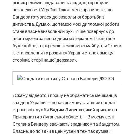
різних режимів піддавались люди, що прагнули
незалежності України. Також мене вразило те, що
Бандера готувався до визвольної боротьби з
дитинства. Думаю, що темою моєї дипломної роботи
стане власне визвольний рух, і я ще повернусь до
цього музею за необхідним матеріалом. І якщо все
буде добре, то окремою темою моєї майбутньої книги
із становлення та розвитку України стане саме ця
сторінка історії нашої держави».
«Скажу відверто, і прошу не ображатись мешканців
західної України, — почав розмову старший солдат
строкової служби
Вадим Лисенко
, який приїхав на
Прикарпаття з Луганської області. — В моєму селі
Степана Бандеру вважають зрадником та бандитом.
Власне, до поїздки в цей музей я теж так думав. І