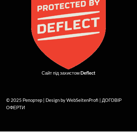
o
t
r
e
k
e
a
r
m
Сайт під захистом
Deflect
© 2025 Репортер | Design by WebSeitenProfi |
ДОГОВІР
ОФЕРТИ