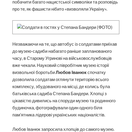
побачити багато нацистської символіки та розповідь
про те, як фашисти нібито «визволяли Україну».
Незважаючи на те, що автобус із солдатами приїхав
до музею-садиби набагато раніше запланованого
часу, в Старому Угринові на військовослужбовців
вже чекали. Науковий співробітник музею історії
визвольної боротьби
Любов Іванюк
спочатку
дозволила солдатам оглянути територію всього
комплексу, збудованого на місці, де колись була
батьківська садиба Степана Бандери. Хлопці з
цікавістю дивились на споруди музею та родинного
будиночка, фотографували один одного біля
пам’ятника лідерові українських націоналістів.
Любов Іванюк запросила хлопців до самого музею.