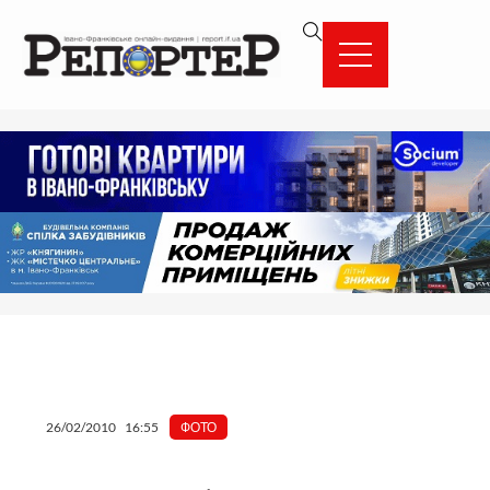
Перейти
вмісту
до
вмісту
26/02/2010
16:55
ФОТО