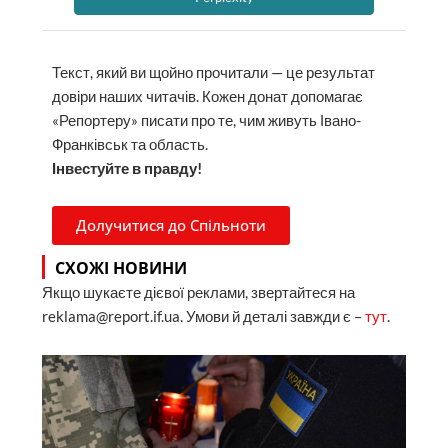
Текст, який ви щойно прочитали — це результат
довіри наших читачів. Кожен донат допомагає
«Репортеру» писати про те, чим живуть Івано-
Франківськ та область.
Інвестуйте в правду!
Долучитися до Спільноти
СХОЖІ НОВИНИ
Якщо шукаєте дієвої реклами, звертайтеся на
reklama@report.if.ua. Умови й деталі завжди є –
тут
.