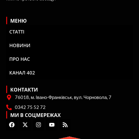
МЕНЮ
СТАТТІ
НОВИНИ
ПРО НАС
КАНАЛ 402
КОНТАКТИ
76018, м. Івано-Франківськ, вул. Чорновола, 7
0342 75 52 72
МИ В СОЦМЕРЕЖАХ
F
X
I
Y
R
a
-
n
o
s
c
t
s
u
s
e
w
t
t