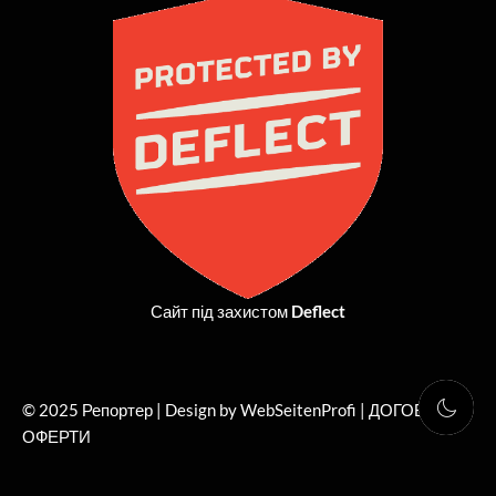
b
i
a
u
o
t
g
b
o
t
r
e
k
e
a
r
m
Сайт під захистом
Deflect
© 2025 Репортер | Design by WebSeitenProfi |
ДОГОВІР
ОФЕРТИ