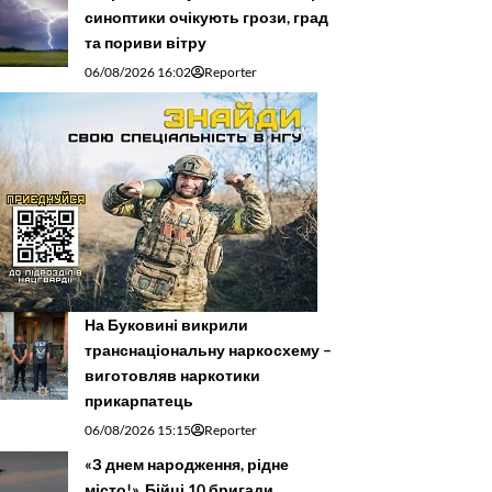
синоптики очікують грози, град
та пориви вітру
06/08/2026 16:02
Reporter
На Буковині викрили
транснаціональну наркосхему –
виготовляв наркотики
прикарпатець
06/08/2026 15:15
Reporter
«З днем народження, рідне
місто!». Бійці 10 бригади