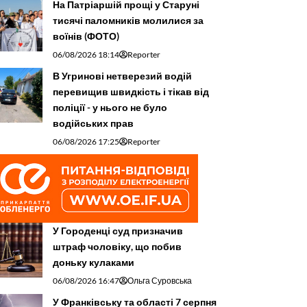
На Патріаршій прощі у Старуні
тисячі паломників молилися за
воїнів (ФОТО)
06/08/2026 18:14
Reporter
В Угринові нетверезий водій
перевищив швидкість і тікав від
поліції - у нього не було
водійських прав
06/08/2026 17:25
Reporter
У Городенці суд призначив
штраф чоловіку, що побив
доньку кулаками
06/08/2026 16:47
Ольга Суровська
У Франківську та області 7 серпня