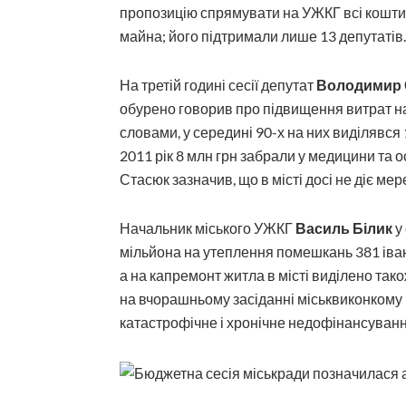
пропозицію спрямувати на УЖКГ всі кошти
майна; його підтримали лише 13 депутатів.
На третій годині сесії депутат
Володимир
обурено говорив про підвищення витрат на
словами, у середині 90-х на них виділявся 
2011 рік 8 млн грн забрали у медицини та о
Стасюк зазначив, що в місті досі не діє м
Начальник міського УЖКГ
Василь Білик
у
мільйона на утеплення помешкань 381 іва
а на капремонт житла в місті виділено так
на вчорашньому засіданні міськвиконкому 
катастрофічне і хронічне недофінансуванн