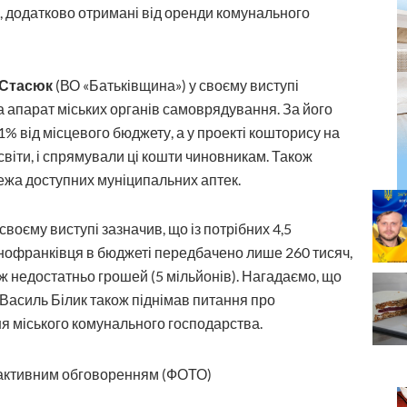
, додатково отримані від оренди комунального
 Стасюк
(ВО «Батьківщина») у своєму виступі
 апарат міських органів самоврядування. За його
1% від місцевого бюджету, а у проекті кошторису на
світи, і спрямували ці кошти чиновникам. Також
ережа доступних муніципальних аптек.
 своєму виступі зазначив, що із потрібних 4,5
нофранківця в бюджеті передбачено лише 260 тисяч,
ож недостатньо грошей (5 мільйонів). Нагадаємо, що
Василь Білик також піднімав питання про
я міського комунального господарства.