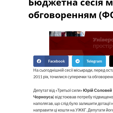
Бюджетна сесія 
обговоренням (Ф
Facebook
Telegram
На сьогоднішній сесії міськради, перед о
2011 рік, точилися суперечки та обговорен
Депутат від «Третьої сили»
Юрій Соловей
Чорноуса
) відстоював потребу підвищено
наполягав, що слід було залишити дотації н
направити ці кошти на УЖКГ. Депутати йог