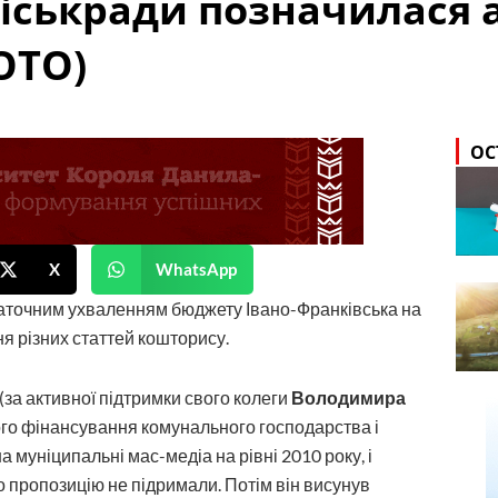
міськради позначилася
ОТО)
ОС
X
WhatsApp
статочним ухваленням бюджету Івано-Франківська на
ня різних статтей кошторису.
(за активної підтримки свого колеги
Володимира
го фінансування комунального господарства і
а муніципальні мас-медіа на рівні 2010 року, і
о пропозицію не підримали. Потім він висунув