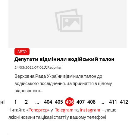
АВТО
Депутати відмінили водійський талон
24/03/2011 07:01
Reporter
Верховна Рада України відмінила талон до
водійського посвідчення. За прийняття в цілому
відповідного...
ні
1
2
…
404
405
406
407
408
…
411
412
Читайте «
Репортер
» у
Telegram
та
Instagram
– лише
якісні новини та цікаві статті у вашому телефоні