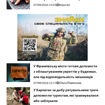
07/08/2026 13:03
Reporter
У Франківську місто готове допомогти
з облаштуванням укриттів у будинках,
але під відповідальність мешканців
07/08/2026 12:17
Ольга Романська
У Карпатах за добу рятувальники тричі
допомогли туристам, які травмувалися
або заблукали