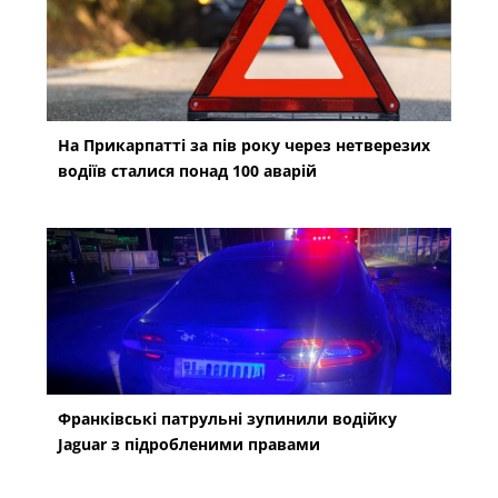
На Прикарпатті за пів року через нетверезих
водіїв сталися понад 100 аварій
Франківські патрульні зупинили водійку
Jaguar з підробленими правами