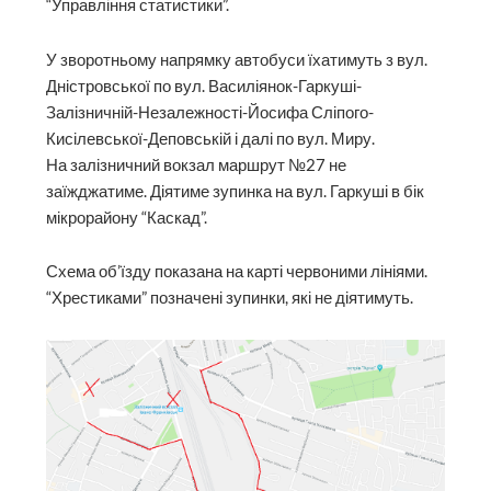
“Управління статистики”.
У зворотньому напрямку автобуси їхатимуть з вул.
Дністровської по вул. Василіянок-Гаркуші-
Залізничній-Незалежності-Йосифа Сліпого-
Кисілевської-Деповській і далі по вул. Миру.
На залізничний вокзал маршрут №27 не
заїжджатиме. Діятиме зупинка на вул. Гаркуші в бік
мікрорайону “Каскад”.
Схема об’їзду показана на карті червоними лініями.
“Хрестиками” позначені зупинки, які не діятимуть.