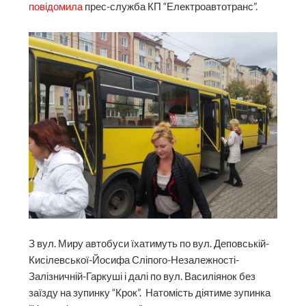
повідомила
прес-служба КП “Електроавтотранс”.
З вул. Миру автобуси їхатимуть по вул. Деповській-
Кисілевської-Йосифа Сліпого-Незалежності-
Залізничній-Гаркуші і далі по вул. Василіянок без
заїзду на зупинку “Крок”. Натомість діятиме зупинка