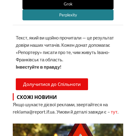
Grok
Perplexity
Текст, який ви щойно прочитали — це результат
довіри наших читачів. Кожен донат допомагає
«Репортеру» писати про те, чим живуть Івано-
Франківськ та область.
Інвестуйте в правду!
Долучитися до Спільноти
СХОЖІ НОВИНИ
Якщо шукаєте дієвої реклами, звертайтеся на
reklama@report.if.ua. Умови й деталі завжди є –
тут
.