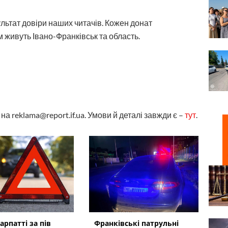
ультат довіри наших читачів. Кожен донат
 живуть Івано-Франківськ та область.
а reklama@report.if.ua. Умови й деталі завжди є –
тут
.
арпатті за пів
Франківські патрульні