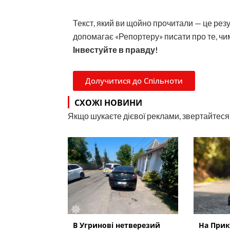
Текст, який ви щойно прочитали — це рез
допомагає «Репортеру» писати про те, чим
Інвестуйте в правду!
Долучитися до Спільноти
СХОЖІ НОВИНИ
Якщо шукаєте дієвої реклами, звертайтеся н
В Угринові нетверезий
На Прик