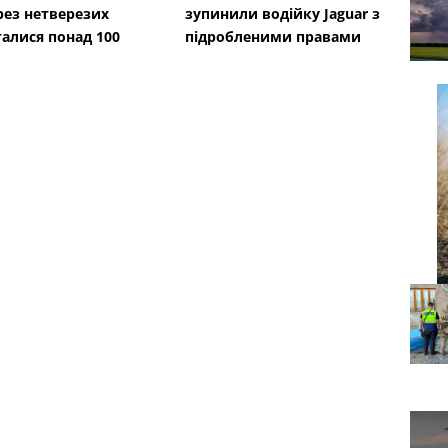
рез нетверезих
зупинили водійку Jaguar з
талися понад 100
підробленими правами