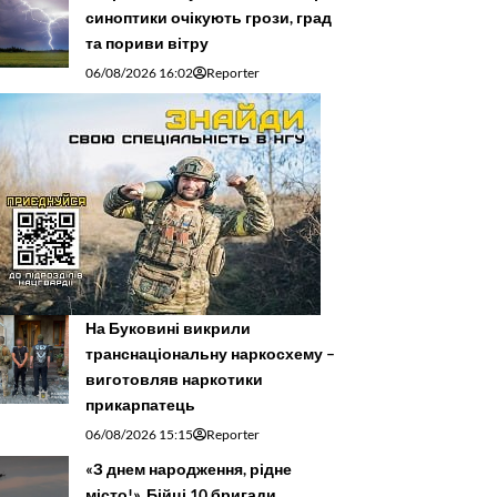
синоптики очікують грози, град
та пориви вітру
06/08/2026 16:02
Reporter
На Буковині викрили
транснаціональну наркосхему –
виготовляв наркотики
прикарпатець
06/08/2026 15:15
Reporter
«З днем народження, рідне
місто!». Бійці 10 бригади