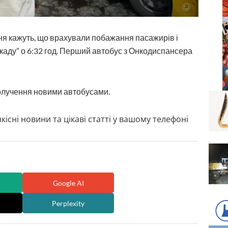
я кажуть, що врахували побажання пасажирів і
аду” о 6:32 год. Перший автобус з Онкодиспансера
олучення новими автобусами.
кісні новини та цікаві статті у вашому телефоні
Google AI
Perplexity