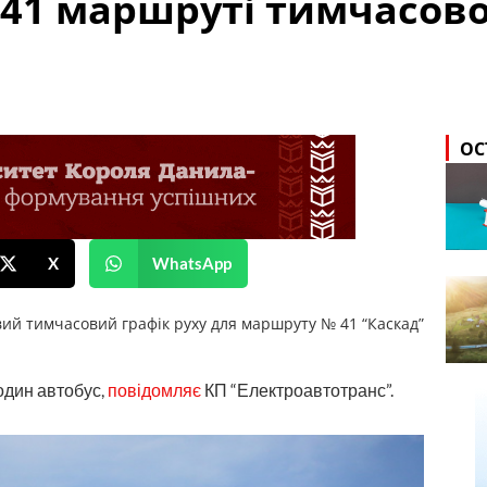
 41 маршруті тимчасово
ОС
X
WhatsApp
овий тимчасовий графік руху для маршруту № 41 “Каскад”
один автобус,
повідомляє
КП “Електроавтотранс”.