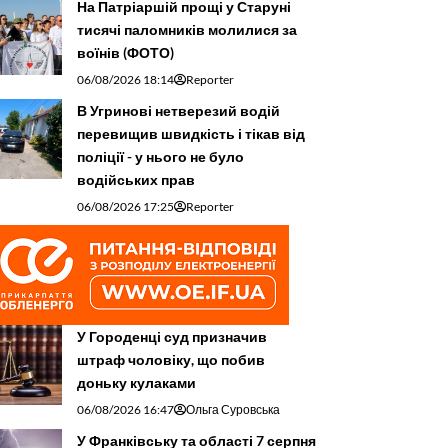
На Патріаршій прощі у Старуні
тисячі паломників молилися за
воїнів (ФОТО)
06/08/2026 18:14
Reporter
В Угринові нетверезий водій
перевищив швидкість і тікав від
поліції - у нього не було
водійських прав
06/08/2026 17:25
Reporter
У Городенці суд призначив
штраф чоловіку, що побив
доньку кулаками
06/08/2026 16:47
Ольга Суровська
У Франківську та області 7 серпня