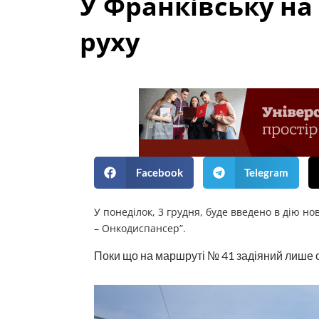
У Франківську на
руху
Facebook
Telegram
У понеділок, 3 грудня, буде введено в дію н
– Онкодиспансер”.
Поки що на маршруті № 41 задіяний лише 