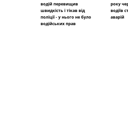
водій перевищив
року че
швидкість і тікав від
водіїв с
поліції - у нього не було
аварій
водійських прав