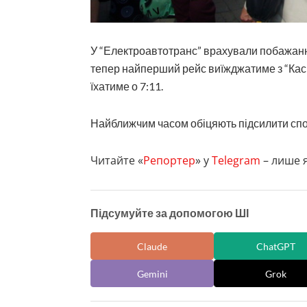
У “Електроавтотранс” врахували побажанн
тепер найперший рейс виїжджатиме з “Каск
їхатиме о 7:11.
Найближчим часом обіцяють підсилити сп
Читайте «
Репортер
» у
Telegram
– лише я
Підсумуйте за допомогою ШІ
Claude
ChatGPT
Gemini
Grok