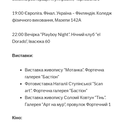
19:00 Євроліга. Фінал. Україна – Фінляндія. Коледж
фізичного виховання, Мазепи 142А
22:00 Вечірка “Playboy Night”. Нічний клуб “el
Dorado”, Івасюка 60
Виставки:
Виставка живопису “Мотанка”. Фортечна
галерея “Бастіон”
Фотовиставка Наталії Ступінської “Scan
art”. Фортечна галерея “Бастіон”
Виставка живопису Соломії Ковтун “Тінь”.
Галерея “Арт на мур”, провулок Фортечний 1
Кіно: