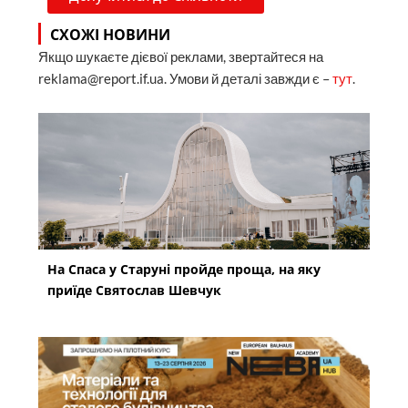
СХОЖІ НОВИНИ
Якщо шукаєте дієвої реклами, звертайтеся на
reklama@report.if.ua. Умови й деталі завжди є –
тут
.
На Спаса у Старуні пройде проща, на яку
приїде Святослав Шевчук