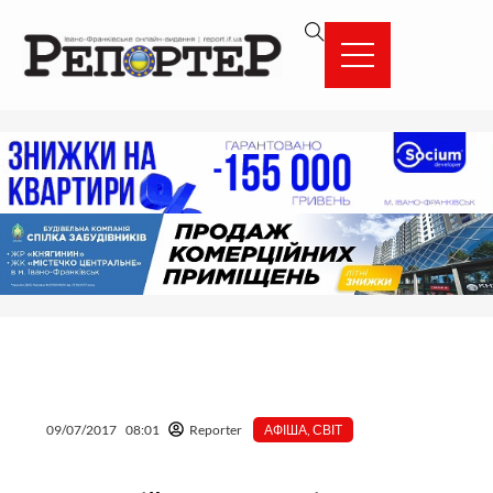
Перейти
вмісту
до
вмісту
09/07/2017
08:01
Reporter
АФІША
,
СВІТ