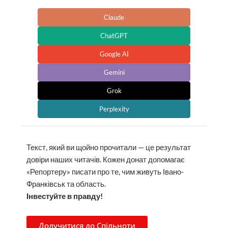
Claude
ChatGPT
Google AI
Gemini
Grok
Perplexity
Текст, який ви щойно прочитали — це результат
довіри наших читачів. Кожен донат допомагає
«Репортеру» писати про те, чим живуть Івано-
Франківськ та область.
Інвестуйте в правду!
Долучитися до Спільноти