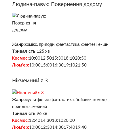
Людина-павук: Повернення додому
Жанр:
комікс, пригоди, фантастика, фентезі, екшн
Тривалість:
125 хв
Космос:
10:0012:5015:3018:1020:50
Люм’єр:
10:0015:0016:3019:1021:50
Нікчемний я 3
Жанр:
мультфільм, фантастика, бойовик, комедія,
пригоди, сімейний
Тривалість:
96 хв
Космос:
12:4014:3018:1020:00
Люм’єр:
10:0012:3014:3017:4019:40