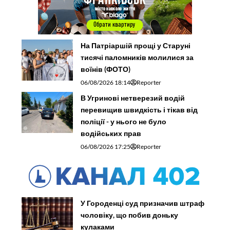
На Патріаршій прощі у Старуні
тисячі паломників молилися за
воїнів (ФОТО)
06/08/2026 18:14
Reporter
В Угринові нетверезий водій
перевищив швидкість і тікав від
поліції - у нього не було
водійських прав
06/08/2026 17:25
Reporter
У Городенці суд призначив штраф
чоловіку, що побив доньку
кулаками