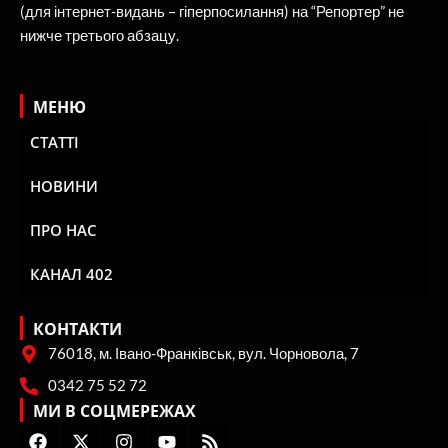
(для інтернет-видань – гіперпосилання) на “Репортер” не
нижче третього абзацу.
МЕНЮ
СТАТТІ
НОВИНИ
ПРО НАС
КАНАЛ 402
КОНТАКТИ
76018, м. Івано-Франківськ, вул. Чорновола, 7
0342 75 52 72
МИ В СОЦМЕРЕЖАХ
F
X
I
Y
R