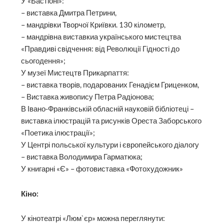
У «Бастіоні»:
– виставка Дмитра Петрини,
– мандрівки Творчої Криївки. 130 кілометр,
– мандрівна виставкиа українського мистецтва
«Правдиві свідчення: від Революції Гідності до
сьогодення»;
У музеї Мистецтв Прикарпаття:
– виставка творів, подарованих Генадієм Гриценком,
– Виставка живопису Петра Радіонова;
В Івано-Франківській обласній науковій бібліотеці –
виставка ілюстрацій та рисунків Ореста Заборського
«Поетика ілюстрації»;
У Центрі польської культури і європейського діалогу
– виставка Володимира Гарматюка;
У книгарні «Є» – фотовиставка «Фотохудожник»
Кіно:
У кінотеатрі «Люм`єр» можна переглянути: