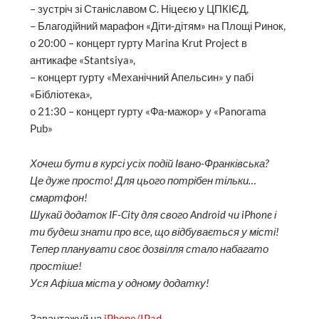
– зустріч зі Станіславом С. Ніцеєю у ЦПКІЄД,
– Благодійний марафон «Діти-дітям» на Площі Ринок,
о 20:00 – концерт гурту Marina Krut Project в
антикафе «Stantsiya»,
– концерт гурту «Механічний Апельсин» у пабі
«Бібліотека»,
о 21:30 – концерт гурту «Фа-мажор» у «Panorama
Pub»
Хочеш бути в курсі усіх подій Івано-Франківська?
Це дуже просто! Для цього потрібен тільки…
смартфон!
Шукай додаток IF-City для свого Android чи iPhone і
ти будеш знати про все, що відбувається у місті!
Тепер планувати своє дозвілля стало набагато
простіше!
Уся Афіша міста у одному додатку!
Завантажуй на
iPhone/IPad