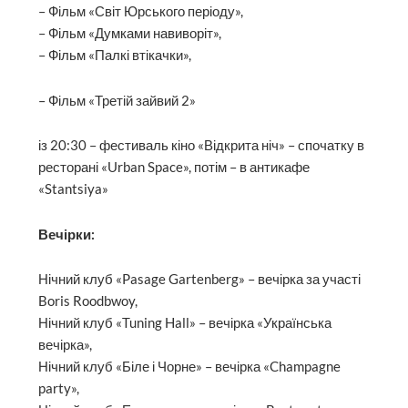
– Фільм «Світ Юрського періоду»,
– Фільм «Думками навиворіт»,
– Фільм «Палкі втікачки»,
– Фільм «Третій зайвий 2»
із 20:30 – фестиваль кіно «Відкрита ніч» – спочатку в
ресторані «Urban Space», потім – в антикафе
«Stantsiya»
Вечірки:
Нічний клуб «Pasage Gartenberg» – вечірка за участі
Boris Roodbwoy,
Нічний клуб «Tuning Hall» – вечірка «Українська
вечірка»,
Нічний клуб «Біле і Чорне» – вечірка «Champagne
party»,