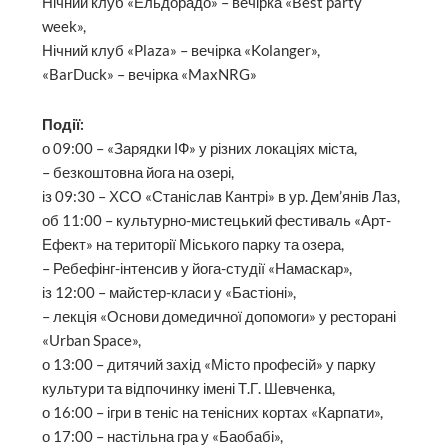
Нічний клуб «Ельдорадо» – вечірка «Best party
week»,
Нічний клуб «Plaza» – вечірка «Kolanger»,
«BarDuck» – вечірка «MaxNRG»
Події:
о 09:00 – «Зарядки ІФ» у різних локаціях міста,
– безкоштовна йога на озері,
із 09:30 – ХСО «Станіслав Кантрі» в ур. Дем’янів Лаз,
об 11:00 – культурно-мистецький фестиваль «Арт-
Ефект» на території Міського парку та озера,
– Ребефінг-інтенсив у йога-студії «Намаскар»,
із 12:00 – майстер-класи у «Бастіоні»,
– лекція «Основи домедичної допомоги» у ресторані
«Urban Space»,
о 13:00 – дитячий захід «Місто професій» у парку
культури та відпочинку імені Т.Г. Шевченка,
о 16:00 – ігри в теніс на тенісних кортах «Карпати»,
о 17:00 – настільна гра у «Баобабі»,