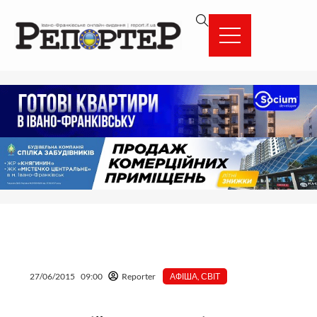
Перейти
вмісту
до
вмісту
27/06/2015
09:00
Reporter
АФІША
,
СВІТ