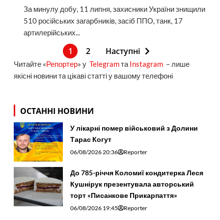
За минулу добу, 11 липня, захисники України знищили
510 російських загарбників, засіб ППО, танк, 17
артилерійських...
1
2
Наступні
Читайте «
Репортер
» у
Telegram
та
Instagram
– лише
якісні новини та цікаві статті у вашому телефоні
ОСТАННІ НОВИНИ
У лікарні помер військовий з Долини
Тарас Когут
06/08/2026 20:36
Reporter
До 785-річчя Коломиї кондитерка Леся
Кушнірук презентувала авторський
торт «Писанкове Прикарпаття»
06/08/2026 19:45
Reporter