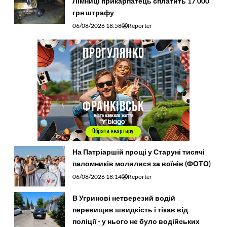
Лімниці прикарпатець сплатить 17 000
грн штрафу
06/08/2026 18:58
Reporter
На Патріаршій прощі у Старуні тисячі
паломників молилися за воїнів (ФОТО)
06/08/2026 18:14
Reporter
В Угринові нетверезий водій
перевищив швидкість і тікав від
поліції - у нього не було водійських