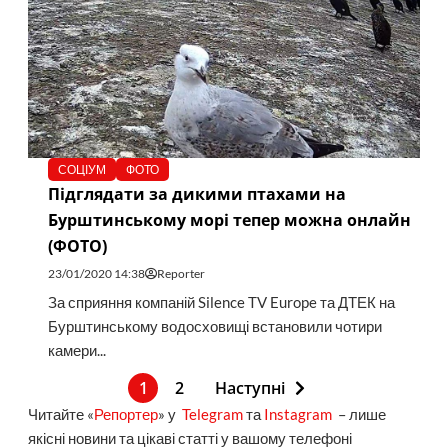
СОЦІУМ
ФОТО
Підглядати за дикими птахами на
Бурштинському морі тепер можна онлайн
(ФОТО)
23/01/2020 14:38
Reporter
За сприяння компаній Silence TV Europe та ДТЕК на
Бурштинському водосховищі встановили чотири
камери...
1
2
Наступні
Читайте «
Репортер
» у
Telegram
та
Instagram
– лише
якісні новини та цікаві статті у вашому телефоні