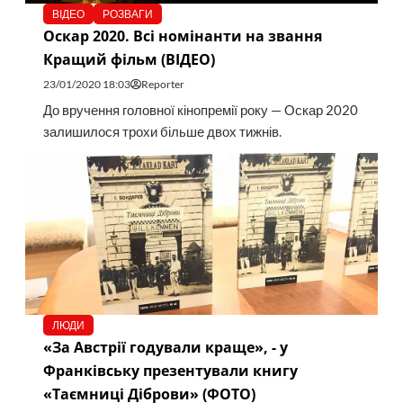
ВІДЕО
РОЗВАГИ
Оскар 2020. Всі номінанти на звання
Кращий фільм (ВІДЕО)
23/01/2020 18:03
Reporter
До вручення головної кінопремії року — Оскар 2020
залишилося трохи більше двох тижнів.
ЛЮДИ
«За Австрії годували краще», - у
Франківську презентували книгу
«Таємниці Діброви» (ФОТО)