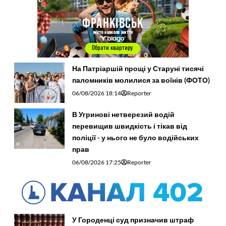
На Патріаршій прощі у Старуні тисячі
паломників молилися за воїнів (ФОТО)
06/08/2026 18:14
Reporter
В Угринові нетверезий водій
перевищив швидкість і тікав від
поліції - у нього не було водійських
прав
06/08/2026 17:25
Reporter
У Городенці суд призначив штраф