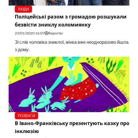
ЛЮДИ
Поліцейські разом з громадою розшукали
безвісти зниклу коломиянку
23/01/2020 16:07
Reporter
Зі слів чоловіка зниклої, жінка вже неодноразово йшла
з дому.
РОЗВАГИ
В Івано-Франківську презентують казку про
інклюзію