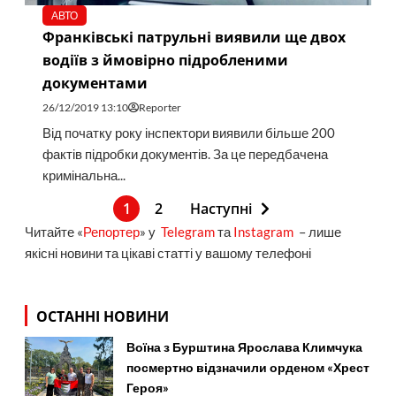
АВТО
Франківські патрульні виявили ще двох
водіїв з ймовірно підробленими
документами
26/12/2019 13:10
Reporter
Від початку року інспектори виявили більше 200
фактів підробки документів. За це передбачена
кримінальна...
1
2
Наступні
Читайте «
Репортер
» у
Telegram
та
Instagram
– лише
якісні новини та цікаві статті у вашому телефоні
ОСТАННІ НОВИНИ
Воїна з Бурштина Ярослава Климчука
посмертно відзначили орденом «Хрест
Героя»