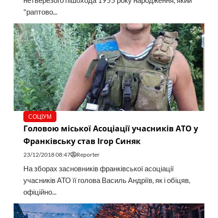
нетверезого пішохода 1955 року народження, який
"раптово...
СОЦІУМ
Головою міської Асоціації учасників АТО у
Франківську став Ігор Синяк
23/12/2018 08:47
Reporter
На зборах засновників франківської асоціації
учасників АТО її голова Василь Андріїв, як і обіцяв,
офіційно...