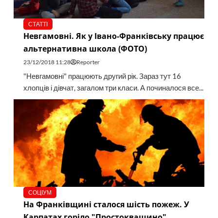
СТАТТІ
Невгамовні. Як у Івано-Франківську працює
альтернативна школа (ФОТО)
23/12/2018 11:28
Reporter
"Невгамовні" працюють другий рік. Зараз тут 16
хлопців і дівчат, загалом три класи. А починалося все...
СОЦІУМ
На Франківщині сталося шість пожеж. У
Карпатах горіло "Простоквашино"