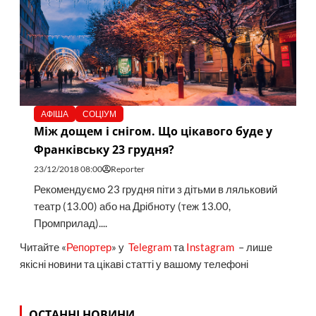
АФІША
СОЦІУМ
Між дощем і снігом. Що цікавого буде у
Франківську 23 грудня?
23/12/2018 08:00
Reporter
Рекомендуємо 23 грудня піти з дітьми в ляльковий
театр (13.00) або на Дрібноту (теж 13.00,
Промприлад)....
Читайте «
Репортер
» у
Telegram
та
Instagram
– лише
якісні новини та цікаві статті у вашому телефоні
ОСТАННІ НОВИНИ