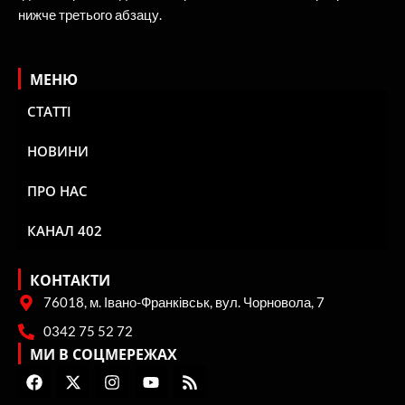
нижче третього абзацу.
МЕНЮ
СТАТТІ
НОВИНИ
ПРО НАС
КАНАЛ 402
КОНТАКТИ
76018, м. Івано-Франківськ, вул. Чорновола, 7
0342 75 52 72
МИ В СОЦМЕРЕЖАХ
F
X
I
Y
R
a
-
n
o
s