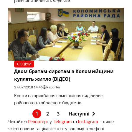
раковини вилазять черв'яки.
СОЦІУМ
Двом братам-сиротам з Коломийщини
куплять житло (ВІДЕО)
27/07/2018 14:46
Reporter
Кошти на придбання помешкання виділили з
районного та обласного бюджетів.
1
2
3
Наступні
Читайте «
Репортер
» у
Telegram
та
Instagram
– лише
якісні новини та цікаві статті у вашому телефоні