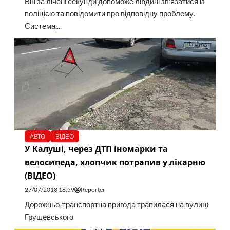
Він за лічені секунди допоможе людині зв'язатися із
поліцією та повідомити про відповідну проблему.
Система,...
АВТО
ВІДЕО
У Калуші, через ДТП іномарки та
велосипеда, хлопчик потрапив у лікарню
(ВІДЕО)
27/07/2018 18:59
Reporter
Дорожньо-транспортна пригода трапилася на вулиці
Грушевського