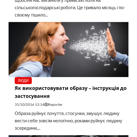
Щоосені нас виганяли у приміські поля на
сільськогосподарські роботи. Це тривало місяць і по-
своєму тішило...
ЛЮДИ
Як використовувати образу – інструкція до
застосування
31/10/2016 13:14
Reporter
Образа руйнує почуття, стосунки, змушує людину
вести себе зовсім нелогічно, роками руйнує людину
зсередини,...