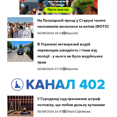
На Патріаршій прощі у Старуні тисячі
паломників молилися за воїнів (ФОТО)
06/08/2026 18:14
Reporter
В Угринові нетверезий водій
перевищив швидкість і тікав від
поліції - у нього не було водійських
прав
06/08/2026 17:25
Reporter
У Городенці суд призначив штраф
чоловіку, що побив доньку кулаками
06/08/2026 16:47
Ольга Суровська