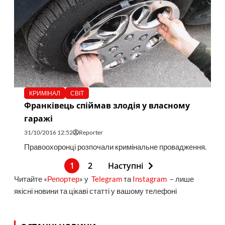
КРИМІНАЛ
СВІТ
Франківець спіймав злодія у власному
гаражі
31/10/2016 12:52
Reporter
Правоохоронці розпочали кримінальне провадження.
1
2
Наступні
Читайте «
Репортер
» у
Telegram
та
Instagram
– лише
якісні новини та цікаві статті у вашому телефоні