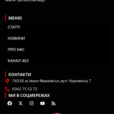
МЕНЮ
СТАТТІ
НОВИНИ
ПРО НАС
КАНАЛ 402
КОНТАКТИ
76018, м. Івано-Франківськ, вул. Чорновола, 7
0342 75 52 72
МИ В СОЦМЕРЕЖАХ
F
X
I
Y
R
a
-
n
o
s
c
t
s
u
s