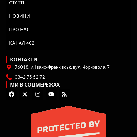
СТАТТІ
НОВИНИ
ПРО НАС
КАНАЛ 402
КОНТАКТИ
76018, м. Івано-Франківськ, вул. Чорновола, 7
0342 75 52 72
МИ В СОЦМЕРЕЖАХ
F
X
I
Y
R
a
-
n
o
s
c
t
s
u
s
e
w
t
t
b
i
a
u
o
t
g
b
o
t
r
e
k
e
a
r
m