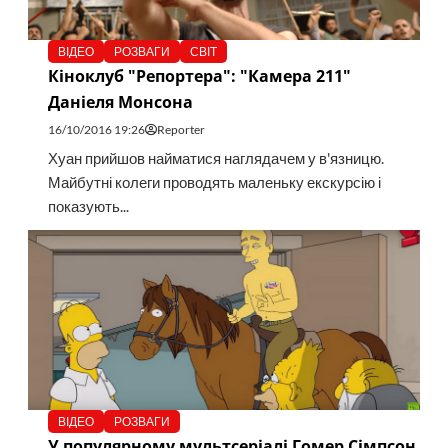
ВІДЕО
РОЗВАГИ
СВІТ
Кіноклуб "Репортера": "Камера 211"
Даніеля Монсона
16/10/2016 19:26
Reporter
Хуан прийшов найматися наглядачем у в'язницю.
Майбутні колеги проводять маленьку екскурсію і
показують...
ВІДЕО
РОЗВАГИ
У популярному мультсеріалі Гомер Сімпсон