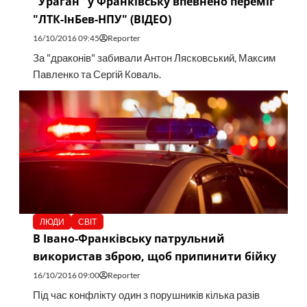
"Ураган" у Франківську впевнено переміг
"ЛТК-ІнБев-НПУ" (ВІДЕО)
16/10/2016 09:45
Reporter
За "драконів" забивали Антон Лясковський, Максим
Павленко та Сергій Коваль.
ЛЮДИ
СВІТ
В Івано-Франківську патрульний
використав зброю, щоб припинити бійку
16/10/2016 09:00
Reporter
Під час конфлікту один з порушників кілька разів