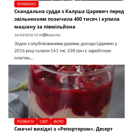
КРИМІНАЛ
Скандальна суддя з Калуша Царевич перед
звільненням позичила 400 тисяч і купила
машину за півмільйона
16/10/2016 15:43
Reporter
Згідно з опублікованими даними, доходи Царевич у
2016 році склали 141 тис 338 грн і є заробітною
платою,...
РОЗВАГИ
СВІТ
ФОТО
Смачні вихідні з «Репортером». Десерт