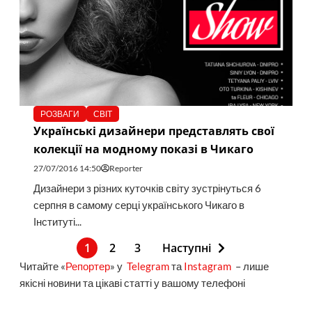
РОЗВАГИ
СВІТ
Українські дизайнери представлять свої
колекції на модному показі в Чикаго
27/07/2016 14:50
Reporter
Дизайнери з різних куточків світу зустрінуться 6
серпня в самому серці українського Чикаго в
Інституті...
1
2
3
Наступні
Читайте «
Репортер
» у
Telegram
та
Instagram
– лише
якісні новини та цікаві статті у вашому телефоні