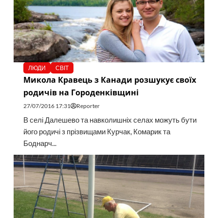
ЛЮДИ
СВІТ
Микола Кравець з Канади розшукує своїх
родичів на Городенківщині
27/07/2016 17:31
Reporter
В селі Далешево та навколишніх селах можуть бути
його родичі з прізвищами Курчак, Комарик та
Боднарч...