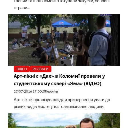
Гаєвий та Іван Ломейко готували закуски, основні
страви...
ВІДЕО
РОЗВАГИ
Арт-пікнік «Дах» в Коломиї провели у
студентському сквері «Яма» (ВІДЕО)
27/07/2016 17:50
Reporter
Арт-пікнік організували для привернення уваги до
різних видів мистецтва і самопізнання людини.