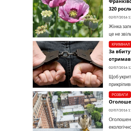
Франківс
320 росл
02/07/2016 1
Жінка зап
це не звіль
КРИМІНАЛ
За вбиту
отримав
02/07/2016 1
Щоб укрити
прикріпивш
РОЗВАГИ
Оголошен
02/07/2016 1
Оголошені
екологічн