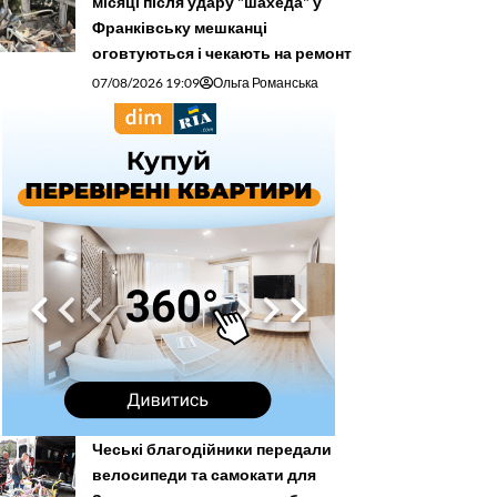
місяці після удару "шахеда" у
Франківську мешканці
оговтуються і чекають на ремонт
07/08/2026 19:09
Ольга Романська
Чеські благодійники передали
велосипеди та самокати для