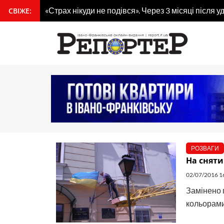
Перейти
«Страх нікуди не подівся». Через 3 місяці після
СВІЖЕ:
вмісту
до
вмісту
РОЗВАГИ
На сняти
02/07/2016 1
Замінено 
кольорами