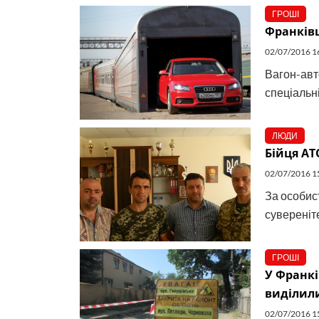
ГРОШІ
Франківц
02/07/2016 1
Вагон-авт
спеціальні
ЛЮДИ
Бійця АТ
02/07/2016 1
За особист
сувереніте
ГРОШІ
У Франкі
виділили
02/07/2016 1