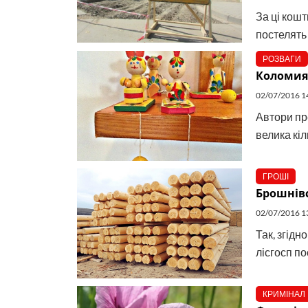
За ці кош
постелять 
РОЗВАГИ
Коломия 
02/07/2016 1
Автори пр
велика кіл
ГРОШІ
Брошнівс
02/07/2016 1
Так, згідн
лісгосп по
КРИМІНАЛ