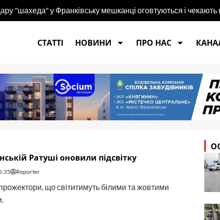
 удару "шахеда" у Франківську мешканці оговтуються і чекають
СТАТТІ
НОВИНИ
ПРО НАС
КАНАЛ
О
нській Ратуші оновили підсвітку
6:35
Reporter
прожектори, що світитимуть білими та жовтими
.