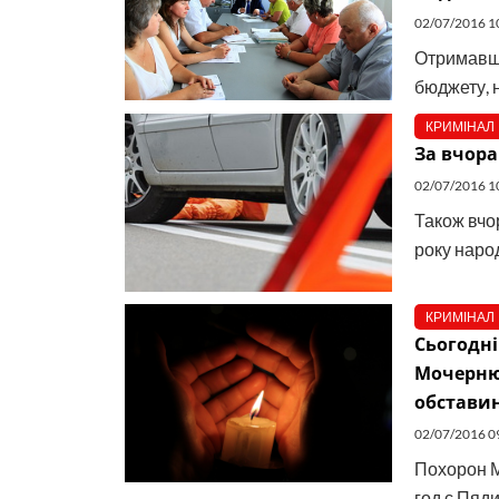
02/07/2016 1
Отримавши
бюджету, 
КРИМІНАЛ
За вчора
02/07/2016 1
Також вчор
року наро
КРИМІНАЛ
Сьогодн
Мочернюк
обстави
02/07/2016 0
Похорон М
год с.Пяди