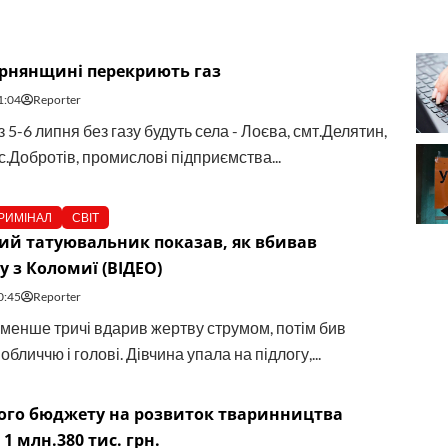
ірнянщині перекриють газ
1:04
Reporter
з 5-6 липня без газу будуть села - Лоєва, смт.Делятин,
 с.Добротів, промислові підприємства...
РИМІНАЛ
СВІТ
ий татуювальник показав, як вбивав
у з Коломиї (ВІДЕО)
0:45
Reporter
менше тричі вдарив жертву струмом, потім бив
обличчю і голові. Дівчина упала на підлогу,...
ного бюджету на розвиток тваринництва
1 млн.380 тис. грн.