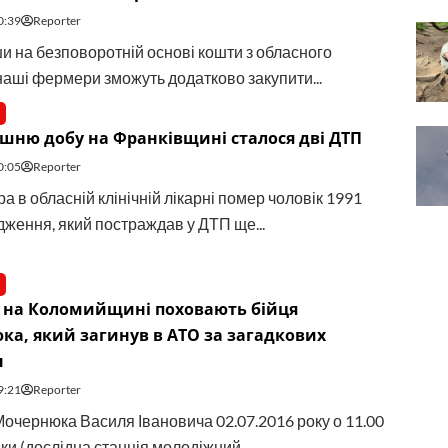
0:39
Reporter
 на безповоротній основі кошти з обласного
наші фермери зможуть додатково закупити...
шню добу на Франківщині сталося дві ДТП
0:05
Reporter
а в обласній клінічній лікарні помер чоловік 1991
дження, який постраждав у ДТП ще...
і на Коломийщині поховають бійця
а, який загинув в АТО за загадкових
н
9:21
Reporter
очернюка Василя Івановича 02.07.2016 року о 11.00
ки (дослідна станція молодіжний...