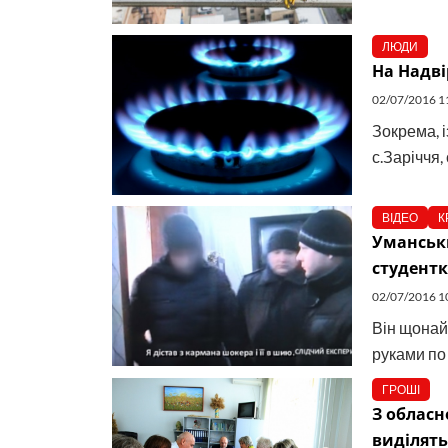
ЛЮДИ
На Надв
02/07/2016 1
Зокрема, і
с.Заріччя,
ВІДЕО
К
Уманськ
студентк
02/07/2016 1
Він щонай
руками по 
ГРОШІ
З облас
виділять 