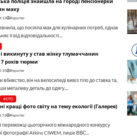
ька поліція знайшла на городі пенсіонерки
ин маку
3:12
Reporter
евнила, що посіяла мак для кулінарних потреб, однак
няє її від відповідальності....
 і викинуту у став жінку тлумаччанин
 7 років тюрми
2:35
Reporter
 вбивство, він на велосипеді вивіз тіло до ставка та,
и металеву деталь до одягу,...
ФОТО
і кращі фото світу на тему екології (Галерея)
1:53
Reporter
 переможці цьогорічного міжнародного конкурсу
ої фотографії Atkins CIWEM, пише ВВС...