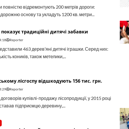
ти повністю відремонтують 200 метрів дороги:
дорожню основу та укладуть 1200 кв. метри...
показує традиційні дитячі забавки
4:18
Reporter
едставили 463 дерев’яні дитячі іграшки. Серед них:
ькість коників, також метелики,...
ькому лісгоспу відшкодують 156 тис. грн.
3:29
Reporter
о договорів купівлі-продажу лісопродукції, у 2015 році
ставав підприємцю деревину,...