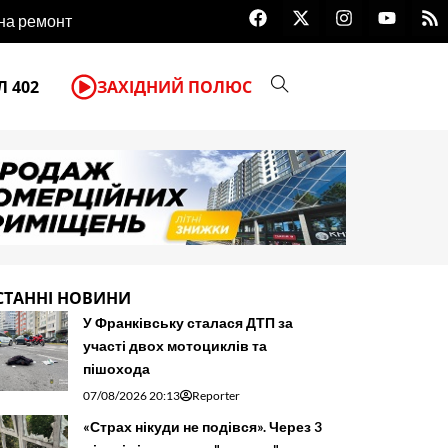
F
X
I
Y
R
 на ремонт
Чеські благодійники передали в
a
-
n
o
s
c
t
s
u
s
e
w
t
t
b
i
a
u
 402
ЗАХІДНИЙ ПОЛЮС
o
t
g
b
o
t
r
e
k
e
a
r
m
СТАННІ НОВИНИ
У Франківську сталася ДТП за
участі двох мотоциклів та
пішохода
07/08/2026 20:13
Reporter
«Страх нікуди не подівся». Через 3