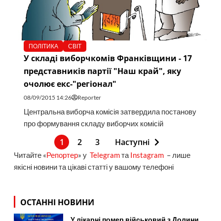
ПОЛІТИКА
СВІТ
У складі виборчкомів Франківщини - 17
представників партії "Наш край", яку
очолює екс-"регіонал"
08/09/2015 14:26
Reporter
Центральна виборча комісія затвердила постанову
про формування складу виборчих комісій
1
2
3
Наступні
Читайте «
Репортер
» у
Telegram
та
Instagram
– лише
якісні новини та цікаві статті у вашому телефоні
ОСТАННІ НОВИНИ
У лікарні помер військовий з Долини