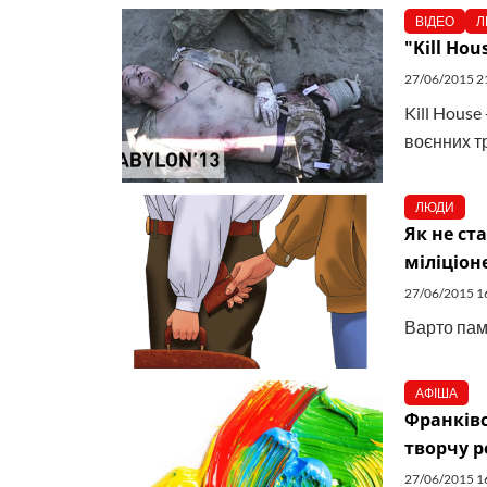
ВІДЕО
Л
"Kill Ho
27/06/2015 2
Kill House
воєнних тр
ЛЮДИ
Як не ст
міліціон
27/06/2015 1
Варто пам
АФІША
Франківс
творчу р
27/06/2015 1