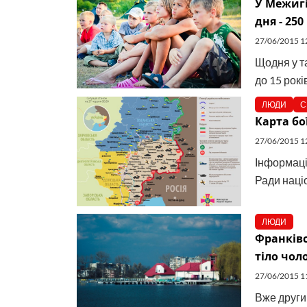
У Межигі
дня - 250
27/06/2015 1
Щодня у т
до 15 рокі
ЛЮДИ
С
Карта бої
27/06/2015 1
Інформація
Ради націо
ЛЮДИ
Франківс
тіло чол
27/06/2015 1
Вже други