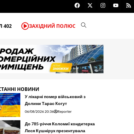
F
X
I
Y
R
За незаконний видобуток гравію
a
-
n
o
s
c
t
s
u
s
e
w
t
t
b
i
a
u
 402
ЗАХІДНИЙ ПОЛЮС
o
t
g
b
o
t
r
e
k
e
a
r
m
СТАННІ НОВИНИ
У лікарні помер військовий з
Долини Тарас Когут
06/08/2026 20:36
Reporter
До 785-річчя Коломиї кондитерка
Леся Кушнірук презентувала