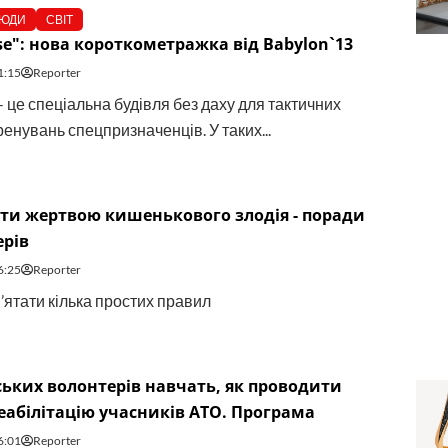
ЮДИ
СВІТ
use": нова короткометражка від Babylon`13
1:15
Reporter
 - це спеціальна будівля без даху для тактичних
енувань спецпризначенців. У таких...
ати жертвою кишенькового злодія - поради
ерів
6:25
Reporter
’ятати кілька простих правил
ьких волонтерів навчать, як проводити
еабілітацію учасників АТО. Програма
6:01
Reporter