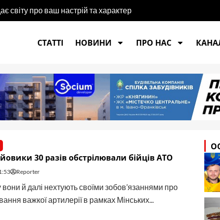
є світу про ваш настрій та характер
СТАТТІ
НОВИНИ
ПРО НАС
КАНАЛ
О
йовики 30 разів обстрілювали бійців АТО
1:53
Reporter
 вони й далі нехтують своїми зобов’язаннями про
ання важкої артилерії в рамках Мінських...