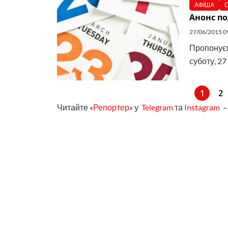
АФІША
С
Анонс по
27/06/2015 0
Пропонуєм
суботу, 27
1
2
Читайте «
Репортер
» у
Telegram
та
Instagram
– 