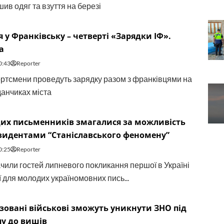
ив одяг та взуття на березі
я у Франківську – четверті «Зарядки ІФ».
а
0:43
Reporter
ортсмени проведуть зарядку разом з франківцями на
данчиках міста
дих письменників змагалися за можливість
зидентами “Станіславського феномену”
0:25
Reporter
чили гостей липневого покликання першої в Україні
 для молодих україномовних пись...
зовані військові зможуть уникнути ЗНО під
пу до вишів