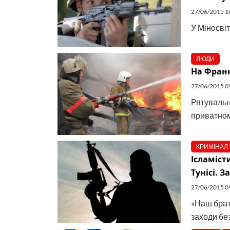
27/06/2015 1
У Міносві
ЛЮДИ
На Франк
27/06/2015 0
Рятувальн
приватном
КРИМІНАЛ
Ісламіст
Тунісі. 
27/06/2015 0
«Наш брат
заходи без