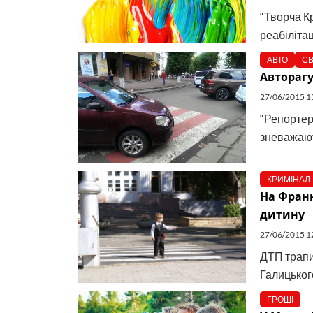
“Творча К
реабілітац
АВТО
СВ
Авторагу
27/06/2015 1
“Репортер
зневажають
КРИМІНАЛ
На Франк
дитину
27/06/2015 1
ДТП трапи
Галицьког
ГРОШІ