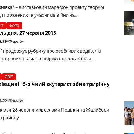
риївка” – виставковий марафон проекту творчої
ії поранених та учасників війни на...
ІТ
ФОТО
ль дня. 27 червня 2015
3:33
Reporter
” продовжує рубрику про особливих водіїв, які
 правила та часто паркують свої автівки...
СВІТ
івщині 15-річний скутерист збив трирічну
2:50
Reporter
лася 26 червня між селами Поділля та Жалибори
о району