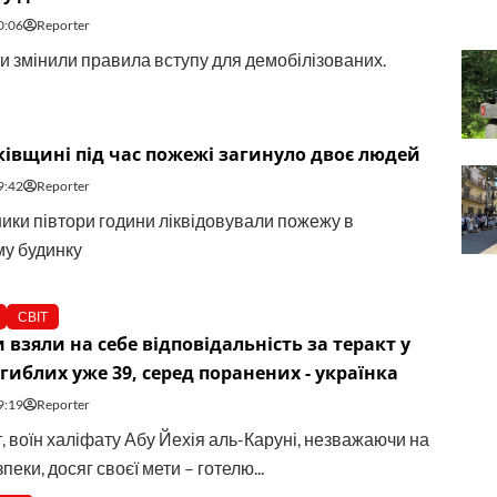
0:06
Reporter
ти змінили правила вступу для демобілізованих.
івщині під час пожежі загинуло двоє людей
9:42
Reporter
ики півтори години ліквідовували пожежу в
у будинку
СВІТ
и взяли на себе відповідальність за теракт у
Загиблих уже 39, серед поранених - українка
9:19
Reporter
, воїн халіфату Абу Йехія аль-Каруні, незважаючи на
пеки, досяг своєї мети – готелю...