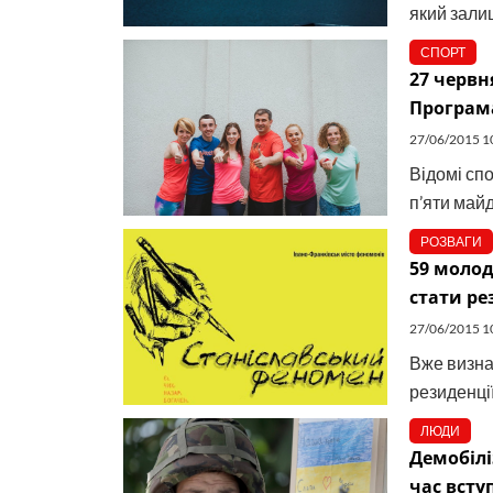
який залиш
СПОРТ
27 червн
Програм
27/06/2015 1
Відомі сп
п’яти май
РОЗВАГИ
59 моло
стати ре
27/06/2015 1
Вже визна
резиденції
ЛЮДИ
Демобілі
час всту