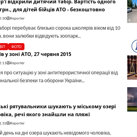
р'ї відкрили дитячий табір. Вартість одного
 грн., для дітей бійців АТО - безкоштовно
2:30
Reporter
аборі перебуває близько сорока школярів віком від 10
в, вони залюбки відвідують зоопарк...
ВІТ
ФОТО
в у зоні АТО, 27 червня 2015
2:11
Reporter
 про ситуацію у зоні антитерористичної операції від
нальної безпеки та оборони України...
ькі рятувальники шукають у міському озері
овіка, речі якого знайшли на пляжі
1:32
Reporter
й день на дні озера шукають невідомого чоловіка,