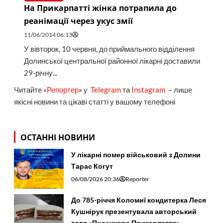
На Прикарпатті жінка потрапила до
реанімації через укус змії
11/06/2014 06:13
У вівторок, 10 червня, до приймального відділення
Долинської центральної районної лікарні доставили
29-річну...
Читайте «
Репортер
» у
Telegram
та
Instagram
– лише
якісні новини та цікаві статті у вашому телефоні
ОСТАННІ НОВИНИ
У лікарні помер військовий з Долини
Тарас Когут
06/08/2026 20:36
Reporter
До 785-річчя Коломиї кондитерка Леся
Кушнірук презентувала авторський
торт «Писанкове Прикарпаття»