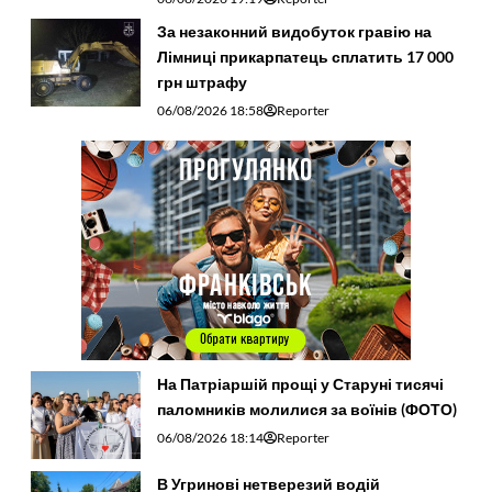
За незаконний видобуток гравію на
Лімниці прикарпатець сплатить 17 000
грн штрафу
06/08/2026 18:58
Reporter
На Патріаршій прощі у Старуні тисячі
паломників молилися за воїнів (ФОТО)
06/08/2026 18:14
Reporter
В Угринові нетверезий водій