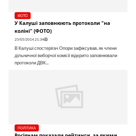
ФОТО
У Калуші заповнюють протоколи "на
коліні" (ФОТО)
25/05/2014 21:34
В Калуші спостерігач Опори зафіксував, як члени
дільничної виборчої комісії відкрито заповнювали
протоколи ДВК...
ПОЛІТИКА
Росіянам показали рейтинги, за якими