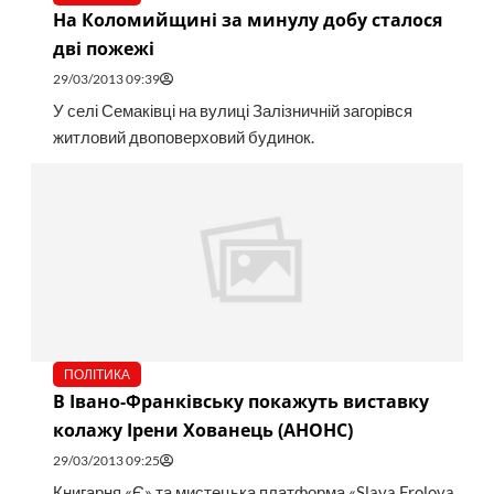
На Коломийщині за минулу добу сталося
дві пожежі
29/03/2013 09:39
У селі Семаківці на вулиці Залізничній загорівся
житловий двоповерховий будинок.
ПОЛІТИКА
В Івано-Франківську покажуть виставку
колажу Ірени Хованець (АНОНС)
29/03/2013 09:25
Книгарня «Є» та мистецька платформа «Slava Frolova