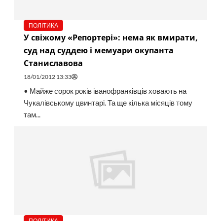
ПОЛІТИКА
У свіжому «Репортері»: нема як вмирати,
суд над суддею і мемуари окупанта
Станиславова
18/01/2012 13:33
• Майже сорок років іванофранківців ховають на
Чукалівському цвинтарі. Та ще кілька місяців тому
там...
ПОЛІТИКА