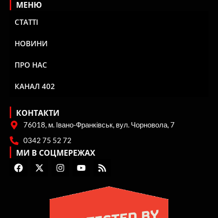
МЕНЮ
СТАТТІ
НОВИНИ
ПРО НАС
КАНАЛ 402
КОНТАКТИ
76018, м. Івано-Франківськ, вул. Чорновола, 7
0342 75 52 72
МИ В СОЦМЕРЕЖАХ
F
X
I
Y
R
a
-
n
o
s
c
t
s
u
s
e
w
t
t
b
i
a
u
o
t
g
b
o
t
r
e