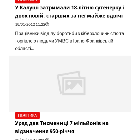
У Калуші затримали 18-літню сутенерку і
двох повій, старших за неї майже вдвічі
18/01/2012 11:22
Працівники відділу боротьби з кіберзлочинністю та
торгівлею людьми УМВС в Івано-Франківській
області...
ПОЛІТИКА
Уряд дав Тисмениці 7 мільйонів на
відзначення 950-річчя
18/01/2012 10:50