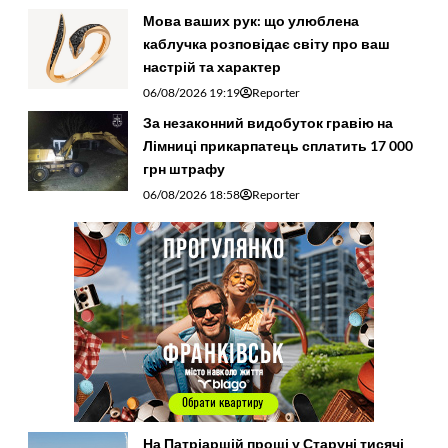
Мова ваших рук: що улюблена
каблучка розповідає світу про ваш
настрій та характер
06/08/2026 19:19
Reporter
За незаконний видобуток гравію на
Лімниці прикарпатець сплатить 17 000
грн штрафу
06/08/2026 18:58
Reporter
На Патріаршій прощі у Старуні тисячі