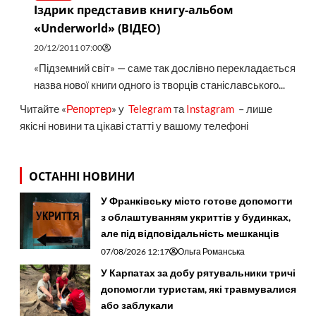
Іздрик представив книгу-альбом
«Underworld» (ВІДЕО)
20/12/2011 07:00
«Підземний світ» — саме так дослівно перекладається
назва нової книги одного із творців станіславського...
Читайте «
Репортер
» у
Telegram
та
Instagram
– лише
якісні новини та цікаві статті у вашому телефоні
ОСТАННІ НОВИНИ
У Франківську місто готове допомогти
з облаштуванням укриттів у будинках,
але під відповідальність мешканців
07/08/2026 12:17
Ольга Романська
У Карпатах за добу рятувальники тричі
допомогли туристам, які травмувалися
або заблукали