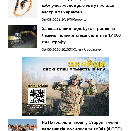
каблучка розповідає світу про ваш
настрій та характер
06/08/2026 19:19
Reporter
За незаконний видобуток гравію на
Лімниці прикарпатець сплатить 17 000
грн штрафу
06/08/2026 18:58
Ольга Суровська
На Патріаршій прощі у Старуні тисячі
паломників молилися за воїнів (ФОТО)