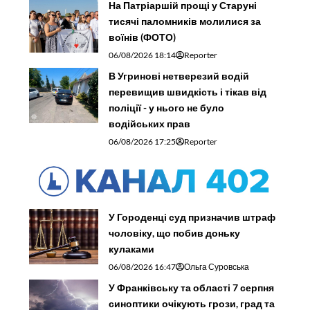
На Патріаршій прощі у Старуні
тисячі паломників молилися за
воїнів (ФОТО)
06/08/2026 18:14
Reporter
В Угринові нетверезий водій
перевищив швидкість і тікав від
поліції - у нього не було
водійських прав
06/08/2026 17:25
Reporter
У Городенці суд призначив штраф
чоловіку, що побив доньку
кулаками
06/08/2026 16:47
Ольга Суровська
У Франківську та області 7 серпня
синоптики очікують грози, град та