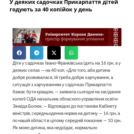
У деяких садочках Прикарпаття дітей
годують за 40 копійок у день
Діти у садочках Івано-Франківська їдять на 16 грн, а у
деяких селах — на 40 коп. «Для того, аби дитина
добре розвивалася, їй треба добре харчування, а
ситуація з харчуванням у садочках Прикарпаття
бажає бути кращою, — заявила сьогодні на засідання
колегії ОДА начальник обласного управління освіти
Зінаїда Болюк. — Відповідно до постанови Кабінету
міністрів, середньоденна норма на дитину — 16 грн, а
по нашій області в цілому середній показник — 10 грн.
Як може дитина, яка недоїдає, нормально