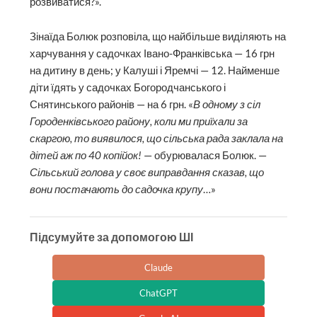
розвиватися?».
Зінаїда Болюк розповіла, що найбільше виділяють на
харчування у садочках Івано-Франківська — 16 грн
на дитину в день; у Калуші і Яремчі — 12. Найменше
діти їдять у садочках Богородчанського і
Снятинського районів — на 6 грн. «
В одному з сіл
Городенківського району, коли ми приїхали за
скаргою, то виявилося, що сільська рада заклала на
дітей аж по 40 копійок!
— обурювалася Болюк. —
Сільський голова у своє виправдання сказав, що
вони постачають до садочка крупу
…»
Підсумуйте за допомогою ШІ
Claude
ChatGPT