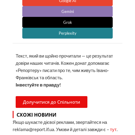
Google AI
Gemini
Grok
Perplexity
Текст, який ви щойно прочитали — це результат
довіри наших читачів. Кожен донат допомагає
«Репортеру» писати про те, чим живуть Івано-
Франківськ та область.
Інвестуйте в правду!
Долучитися до Спільноти
СХОЖІ НОВИНИ
Якщо шукаєте дієвої реклами, звертайтеся на
reklama@report.if.ua. Умови й деталі завжди є –
тут
.