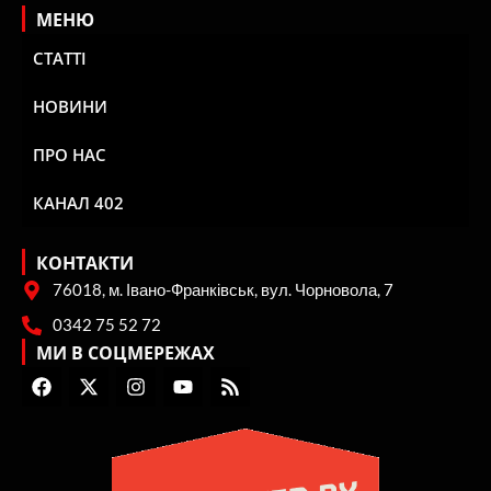
МЕНЮ
СТАТТІ
НОВИНИ
ПРО НАС
КАНАЛ 402
КОНТАКТИ
76018, м. Івано-Франківськ, вул. Чорновола, 7
0342 75 52 72
МИ В СОЦМЕРЕЖАХ
F
X
I
Y
R
a
-
n
o
s
c
t
s
u
s
e
w
t
t
b
i
a
u
o
t
g
b