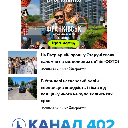
На Патріаршій прощі у Старуні тисячі
паломників молилися за воїнів (ФОТО)
06/08/2026 18:14
Reporter
В Угринові нетверезий водій
перевищив швидкість і тікав від
поліції - у нього не було водійських
прав
06/08/2026 17:25
Reporter