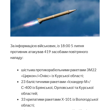
За інформацією військових, із 18:00 5 липня
противник атакував 419 засобами повітряного
нападу:
шістьма протикорабельними ракетами 3М22
«Циркон»/«Онікс» із Курської області;
23 балістичними ракетами «Іскандер-М»/
С-400 із Брянської, Орловської та Курської
областей;
33 крилатими ракетами Х-101 із Вологодської
області;