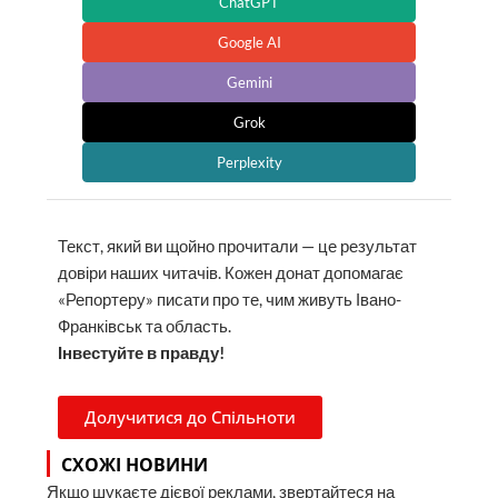
ChatGPT
Google AI
Gemini
Grok
Perplexity
Текст, який ви щойно прочитали — це результат
довіри наших читачів. Кожен донат допомагає
«Репортеру» писати про те, чим живуть Івано-
Франківськ та область.
Інвестуйте в правду!
Долучитися до Спільноти
СХОЖІ НОВИНИ
Якщо шукаєте дієвої реклами, звертайтеся на