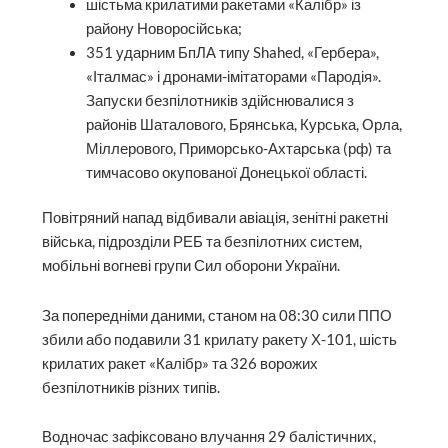
шістьма крилатими ракетами «Калібр» із
району Новоросійська;
351 ударним БпЛА типу Shahed, «Гербера»,
«Італмас» і дронами-імітаторами «Пародія».
Запуски безпілотників здійснювалися з
районів Шаталового, Брянська, Курська, Орла,
Міллерового, Приморсько-Ахтарська (рф) та
тимчасово окупованої Донецької області.
Повітряний напад відбивали авіація, зенітні ракетні
війська, підрозділи РЕБ та безпілотних систем,
мобільні вогневі групи Сил оборони України.
За попередніми даними, станом на 08:30 сили ППО
збили або подавили 31 крилату ракету Х-101, шість
крилатих ракет «Калібр» та 326 ворожих
безпілотників різних типів.
Водночас зафіксовано влучання 29 балістичних,