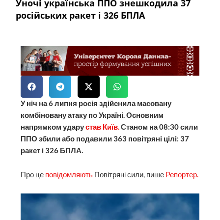
Уночі українська ППО знешкодила 37
російських ракет і 326 БПЛА
У ніч на 6 липня росія здійснила масовану
комбіновану атаку по Україні. Основним
напрямком удару
став Київ.
Станом на 08:30 сили
ППО збили або подавили 363 повітряні цілі: 37
ракет і 326 БПЛА.
Про це
повідомляють
Повітряні сили, пише
Репортер.