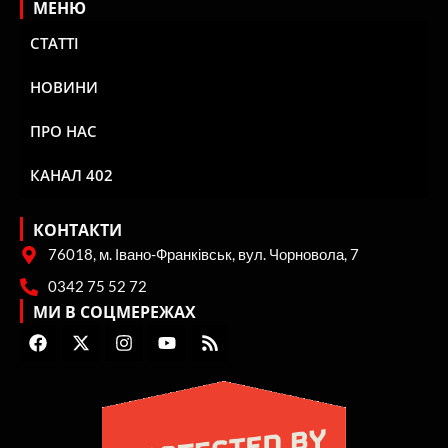
МЕНЮ
СТАТТІ
НОВИНИ
ПРО НАС
КАНАЛ 402
КОНТАКТИ
76018, м. Івано-Франківськ, вул. Чорновола, 7
0342 75 52 72
МИ В СОЦМЕРЕЖАХ
F
X
I
Y
R
a
-
n
o
s
c
t
s
u
s
e
w
t
t
b
i
a
u
o
t
g
b
o
t
r
e