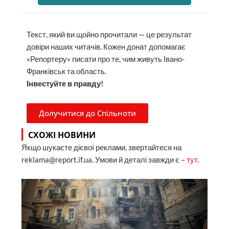
Текст, який ви щойно прочитали — це результат
довіри наших читачів. Кожен донат допомагає
«Репортеру» писати про те, чим живуть Івано-
Франківськ та область.
Інвестуйте в правду!
Долучитися до Спільноти
СХОЖІ НОВИНИ
Якщо шукаєте дієвої реклами, звертайтеся на
reklama@report.if.ua. Умови й деталі завжди є –
тут
.