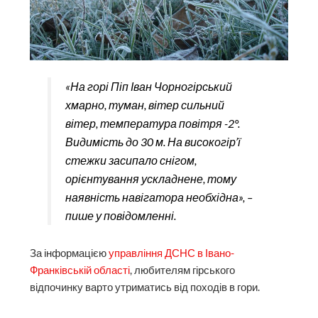
«На горі Піп Іван Чорногірський
хмарно, туман, вітер сильний
вітер, температура повітря -2°.
Видимість до 30 м. На високогір’ї
стежки засипало снігом,
орієнтування ускладнене, тому
наявність навігатора необхідна», –
пише у повідомленні.
За інформацією
управління ДСНС в Івано-
Франківській області
, любителям гірського
відпочинку варто утриматись від походів в гори.