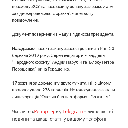
переходу ЗСУ на професійну основу за зразком армії
західноєвропейського зразка”, – йдеться у
повідомленні.
Документ повернений в Раду з підписом президента.
Нагадаємо
, проєкт закону зареєстрований в Раді 23
березня 2019 року. Серед ініціаторів – нардепи
“Народного фронту” Андрій Парубій та “Блоку Петра
Порошенка” Ірина Геращенко.
17 жовтня за документ у другому читанні і в цілому
проголосувало 278 нардепів. Не голосувала за зміни
лише фракція “Опозиційна платформа – За життя”.
Читайте «
Репортер
» у
Telegram
– лише якісні
новини та цікаві статті у вашому телефоні