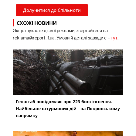
Долучитися до Спільноти
СХОЖІ НОВИНИ
Якщо шукаєте дієвої реклами, звертайтеся на
reklama@report.if.ua. Умови й деталі завжди є –
тут
.
Генштаб повідомляє про 223 боєзіткнення.
Найбільше штурмових дій - на Покровському
напрямку