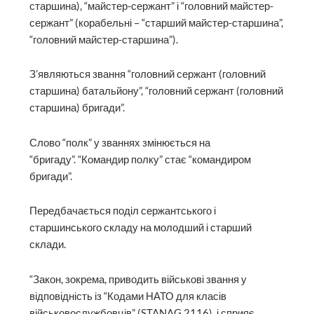
старшина), “майстер-сержант” і “головний майстер-
сержант” (корабельні – “старший майстер-старшина”,
“головний майстер-старшина”).
З’являються звання “головний сержант (головний
старшина) батальйону”, “головний сержант (головний
старшина) бригади”.
Слово “полк” у званнях змінюється на
“бригаду”. “Командир полку” стає “командиром
бригади”.
Передбачається поділ сержантського і
старшинського складу на молодший і старший
склади.
“Закон, зокрема, приводить військові звання у
відповідність із “Кодами НАТО для класів
військовослужбовців” (STANAG 2116), і сприяє